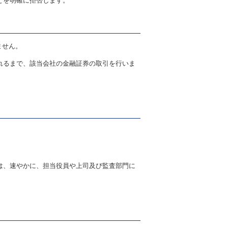
とを明確に拒否します。
ません。
れるまで、該当会社の金融証券の取引を行いま
。
は、速やかに、担当役員や上司及び監査部門に