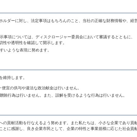
ホルダーに対し、法定事項はもちろんのこと、当社の正確な財務情報や、経営
示事項については、ディスクロージャー委員会において審議するとともに、
切性や透明性を確認して開示します。
すいような表現に努めます。
を維持します。
･便宜の供与や違法な政治献金は行いません。
贈賄行為は行いません。また、誤解を受けるような行為は行いません。
への貢献活動を行なえるよう努めます。また私たちは、小さな企業であり貢
ことに感謝し、良き企業市民として、企業の特性と事業規模に応じた社会貢