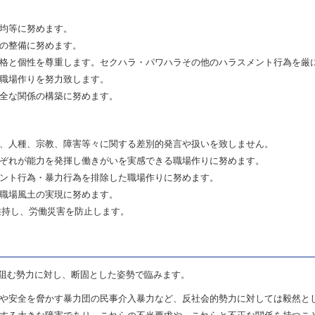
均等に努めます。
の整備に努めます。
格と個性を尊重します。セクハラ・パワハラその他のハラスメント行為を厳
職場作りを努力致します。
全な関係の構築に努めます。
、人種、宗教、障害等々に関する差別的発言や扱いを致しません。
ぞれが能力を発揮し働きがいを実感できる職場作りに努めます。
ント行為・暴力行為を排除した職場作りに努めます。
職場風土の実現に努めます。
維持し、労働災害を防止します。
阻む勢力に対し、断固とした姿勢で臨みます。
や安全を脅かす暴力団の民事介入暴力など、反社会的勢力に対しては毅然と