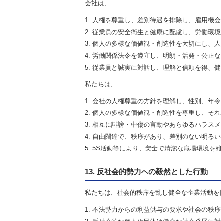
会社は、
人権を尊重し、差別待遇を排除し、雇用機会
従業員の安全衛生と健康に配慮し、労働環境
個人の多様な価値観・創造性を大切にし、人
労働関係法令を遵守し、明朗・活発・公正な
従業員と誠実に対話し、理解と信頼を得、健
私たちは、
会社の人権尊重の方針を理解し、性別、年令
個人の多様な価値観・創造性を尊重し、それ
相互に誹謗・中傷の言動やあらゆるハラスメ
自由闊達で、秩序があり、差別のない明るい
5S活動等により、安全で清潔な職場環境を
13. 反社会的勢力への毅然とした行動
私たちは、社会的秩序を乱し健全な企業活動を
不法勢力からの利益供与の要求や社会の秩序