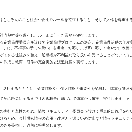
はもちろんのこと社会や会社のルールを遵守すること、そして人権を尊重す
社内規程等を遵守し、ルールに則った業務を遂行します。
る企業倫理委員会を設けて企業倫理プログラムの決定、企業倫理活動の年度
。また、不祥事の予兆や疑いにも迅速に対応し、必要に応じて速やかに改善
ができる仕組みを整え、通報者が不利益な取り扱いを受けることがないよう
を作成し教育・研修の完全実施と浸透確認を実行します。
に活用するとともに、企業情報や、個人情報の重要性を認識し、慎重な管理
てその廃棄に至るまで社内規程等に基づいて慎重かつ確実に実行します。ま
の実行と点検のため、情報セキュリティー委員会を設けて重点的に管理を行
けるため、会社機密情報の盗用・改ざん・漏えいの防止など情報セキュリテ
のみを受領し、適切に管理致します。