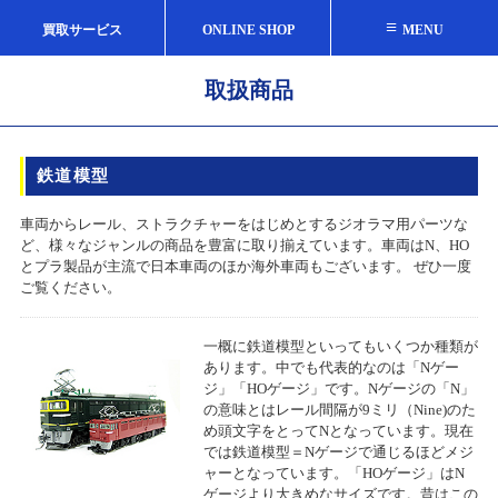
≡
買取サービス
ONLINE SHOP
MENU
取扱商品
鉄道模型
車両からレール、ストラクチャーをはじめとするジオラマ用パーツな
ど、様々なジャンルの商品を豊富に取り揃えています。車両はN、HO
とプラ製品が主流で日本車両のほか海外車両もございます。 ぜひ一度
ご覧ください。
一概に鉄道模型といってもいくつか種類が
あります。中でも代表的なのは「Nゲー
ジ」「HOゲージ」です。Nゲージの「N」
の意味とはレール間隔が9ミリ（Nine)のた
め頭文字をとってNとなっています。現在
では鉄道模型＝Nゲージで通じるほどメジ
ャーとなっています。「HOゲージ」はN
ゲージより大きめなサイズです。昔はこの