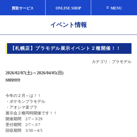
≡
買取サービス
ONLINE SHOP
MENU
イベント情報
【札幌店】プラモデル展示イベント２種開催！！
カテゴリ：プラモデル
2026/02/07(土)～2026/04/05(日)
sapporo
今年の２月～は！！
・ポケモンプラモデル
・アオシマ楽プラ
展示会２種同時開催です！！
開催期間 2/7～3/29
受付期間 2/7～3/7
回収期間 3/30～4/5