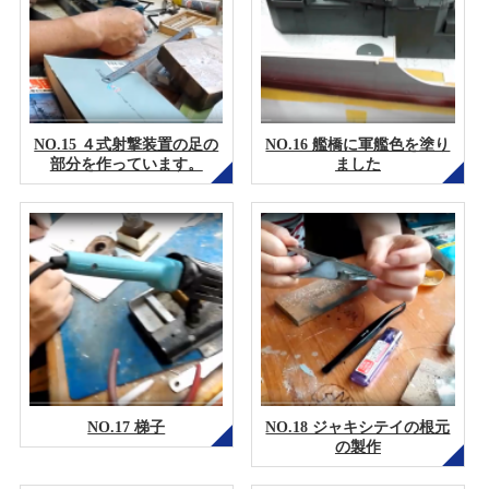
NO.15 ４式射撃装置の足の
NO.16 艦橋に軍艦色を塗り
部分を作っています。
ました
NO.17 梯子
NO.18 ジャキシテイの根元
の製作