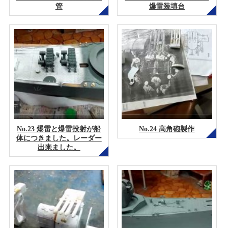
管
爆雷装填台
No.23 爆雷と爆雷投射が船
No.24 高角砲製作
体につきました。レーダー
出来ました。