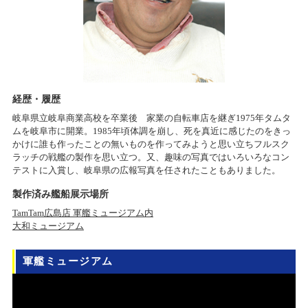
経歴・履歴
岐阜県立岐阜商業高校を卒業後 家業の自転車店を継ぎ1975年タムタ
ムを岐阜市に開業。1985年頃体調を崩し、死を真近に感じたのをきっ
かけに誰も作ったことの無いものを作ってみようと思い立ちフルスク
ラッチの戦艦の製作を思い立つ。又、趣味の写真ではいろいろなコン
テストに入賞し、岐阜県の広報写真を任されたこともありました。
製作済み艦船展示場所
TamTam広島店 軍艦ミュージアム内
大和ミュージアム
軍艦ミュージアム