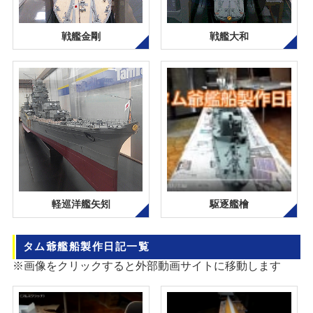
戦艦金剛
戦艦大和
軽巡洋艦矢矧
駆逐艦檜
タム爺艦船製作日記一覧
※画像をクリックすると外部動画サイトに移動します