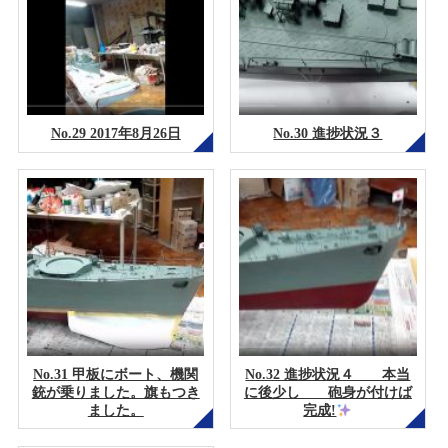
No.29 2017年8月26日
No.30 進捗状況３
No.31 甲板にボート、機関
No.32 進捗状況４ 本当
銃が乗りました。旗もつき
に後少し 砲身が付けば
ました。
完成!