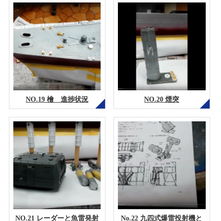
NO.19 檜 進捗状況
NO.20 煙突
NO.21 レーダーと魚雷発射
No.22 九四式爆雷投射機と