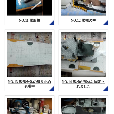
NO.11 艦船檜
NO.12 艦橋の中
NO.13 艦船全体の滑り止め
NO.14 艦橋が船体に固定さ
表現中
れました