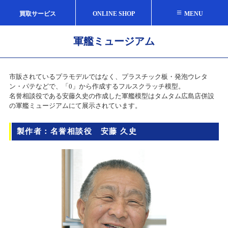
≡
買取サービス
ONLINE SHOP
MENU
軍艦ミュージアム
市販されているプラモデルではなく、プラスチック板・発泡ウレタ
ン・パテなどで、「0」から作成するフルスクラッチ模型。
名誉相談役である安藤久史の作成した軍艦模型はタムタム広島店併設
の軍艦ミュージアムにて展示されています。
製作者：名誉相談役 安藤 久史