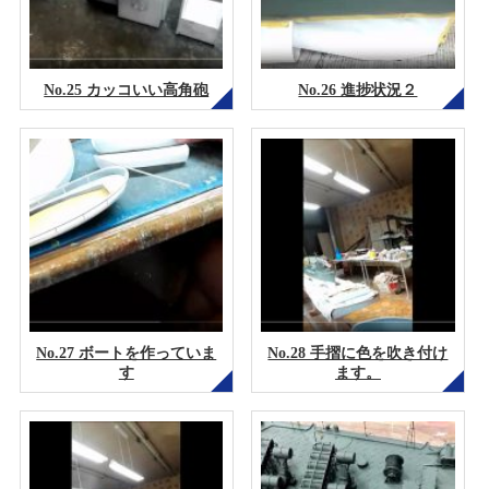
No.25 カッコいい高角砲
No.26 進捗状況２
No.27 ボートを作っていま
No.28 手摺に色を吹き付け
す
ます。