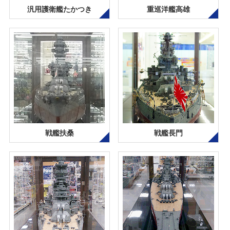
汎用護衛艦たかつき
重巡洋艦高雄
戦艦扶桑
戦艦長門