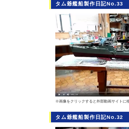
タム爺艦船製作日記No.33
※画像をクリックすると外部動画サイトに
タム爺艦船製作日記No.32