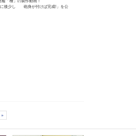
逐艦「檜」の製作動画！
当に後少し 砲身が付けば完成!
」を公
»