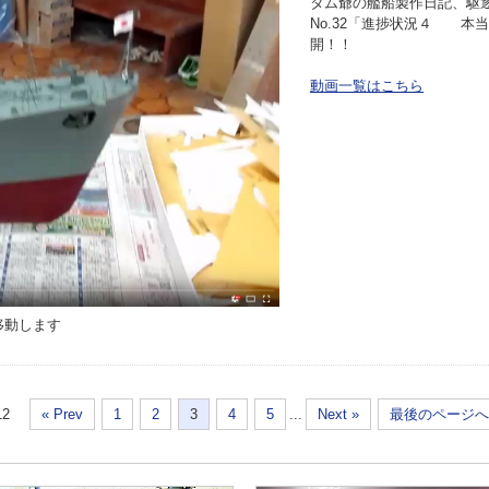
タム爺の艦船製作日記、駆
No.32「進捗状況４ 本
開！！
動画一覧はこちら
移動します
12
« Prev
1
2
3
4
5
...
Next »
最後のページへ 