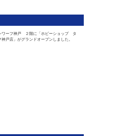
ンワーフ神戸 ２階に「ホビーショップ タ
フ神戸店」がグランドオープンしました。