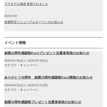
プラモデル講座 更新されました
2023/11/01
筑紫野店リニューアルオープンのお知らせ
2023/04/28
広島アルパーク店 開店のお知らせ
イベント情報
2022/12/19
創業50周年感謝祭Part2プレゼント当選者発表のお知らせ
神戸三宮店開店のお知らせ
2026/05/30(土)～2026/05/30(土)
カテゴリ：キャンペーン
2022/12/05
年末年始各店舗営業時間のお知らせ
ありがとう50周年 創業50周年感謝祭Part2開催のお知らせ
2026/04/25(土)～2026/05/25(月)
2022/11/22
カテゴリ：キャンペーン
タムタム1/2(ハーフ)岐阜マーサ21店 開店のお知らせ
創業50周年感謝祭プレゼント当選者発表のお知らせ