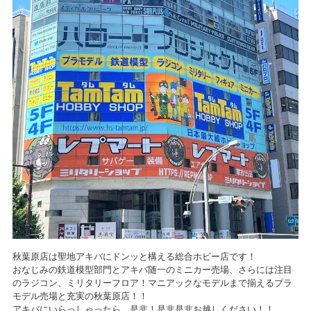
秋葉原店は聖地アキバにドンッと構える総合ホビー店です！
おなじみの鉄道模型部門とアキバ随一のミニカー売場、さらには注目
のラジコン、ミリタリーフロア！マニアックなモデルまで揃えるプラ
モデル売場と充実の秋葉原店！！
アキバにいらっしゃったら、是非！是非是非お越しください！！