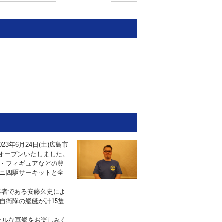
3年6月24日(土)広島市
ドオープンいたしました。
・フィギュアなどの豊
ニ四駆サーキットと全
業者である安藤久史によ
自衛隊の艦艇が計15隻
ケールな軍艦をお楽しみく