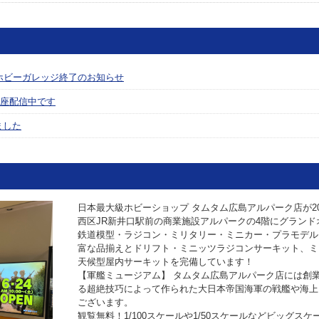
ホビーガレッジ終了のお知らせ
座配信中です
ました
日本最大級ホビーショップ タムタム広島アルパーク店が202
西区JR新井口駅前の商業施設アルパークの4階にグラン
鉄道模型・ラジコン・ミリタリー・ミニカー・プラモデル
富な品揃えとドリフト・ミニッツラジコンサーキット、ミ
天候型屋内サーキットを完備しています！
【軍艦ミュージアム】 タムタム広島アルパーク店には創
る超絶技巧によって作られた大日本帝国海軍の戦艦や海上
ございます。
観覧無料！1/100スケールや1/50スケールなどビッグス