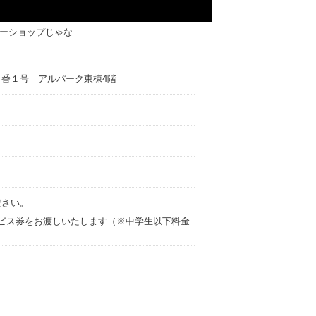
ーショップじゃな
番１号 アルパーク東棟4階
ださい。
ビス券をお渡しいたします（※中学生以下料金