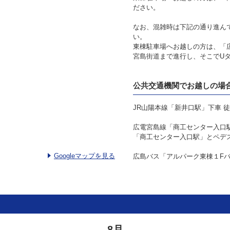
ださい。
なお、混雑時は下記の通り進ん
い。
東棟駐車場へお越しの方は、「
宮島街道まで進行し、そこでU
公共交通機関でお越しの場
JR山陽本線「新井口駅」下車 徒
広電宮島線「商工センター入口
「商工センター入口駅」とペデ
Googleマップを見る
広島バス「アルパーク東棟１F
8月