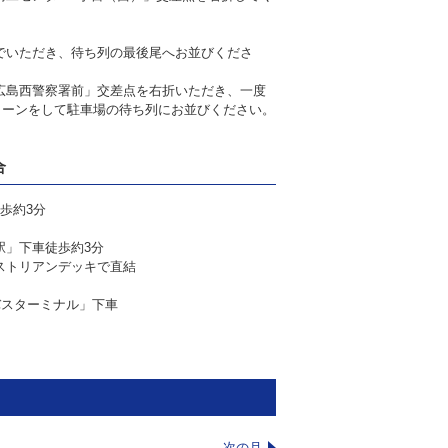
でいただき、待ち列の最後尾へお並びくださ
広島西警察署前」交差点を右折いただき、一度
ターンをして駐車場の待ち列にお並びください。
合
歩約3分
駅」下車徒歩約3分
ストリアンデッキで直結
バスターミナル」下車
次の月