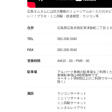
広島タムタムには巨大艦船のミュージアムが！ただのホビ
い！！プラモ・ミニ四駆・鉄道模型・ラジコン等
住所
広島県広島市西区草津新町二丁目２６
TEL
082-208-3340
FAX
082-208-3540
営業時間
AM10：00～PM8：00
駐車場
アルパーク東棟の駐車場をご利用く
東棟駐車場は4時間無料です。
サーキット5時間以上のご利用でサー
除く）
施設
ラジコンサーキット
ミニッツサーキット
ミニ四駆サーキット
レンタルレイアウト