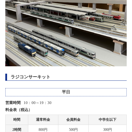
2025/05/31(土)
2022/04/14
カテゴリ：キャンペーン
ゴールデンウィーク期間中の営業時間変更のお知らせ
お客様感謝祭2025春開催のお知らせ
2021/08/21
2025/04/26(土)～2025/05/20(火)
PCR検査陽性者発生のお知らせ
カテゴリ：キャンペーン
2021/08/04
お客様感謝祭2025冬プレゼント当選発表のお知らせ
PCR検査陽性者発生のお知らせ
2025/03/08(土)
カテゴリ：キャンペーン
2021/02/24
ラジコンサーキット
ホビーショップタムタム岡山店開店のお知らせ
お客様感謝祭2025冬開催のお知らせ
平日
2025/01/25(土)～2025/02/25(火)
2021/02/02
カテゴリ：キャンペーン
営業時間
10：00～19：30
ホビーショップタムタム金沢店開店のお知らせ
料金表（税込）
大和ミュージアム出張講座開催のお知らせ
時間
通常料金
会員料金
中学生以下
2021/01/14
2024/11/24(日)
一部店舗 営業時間変更のお知らせ
2時間
800円
500円
300円
カテゴリ：その他