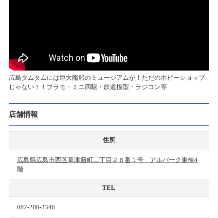
広島タムタムには巨大艦船のミュージアムが！ただのホビーショップ
じゃない！！プラモ・ミニ四駆・鉄道模型・ラジコン等
店舗情報
住所
広島県広島市西区草津新町二丁目２６番１号 アルパーク東棟4
階
TEL
082-208-3340