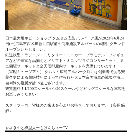
日本最大級ホビーショップ タムタム広島アルパーク店が2023年6月24
日(土)広島市西区JR新井口駅前の商業施設アルパークの4階にグランド
オープンいたしました。
鉄道模型・ラジコン・ミリタリー・ミニカー・プラモデル・フィギュ
アなどの豊富な品揃えとドリフト・ミニッツラジコンサーキット、ミ
ニ四駆サーキットと全天候型屋内サーキットを完備しています！
【軍艦ミュージアム】 タムタム広島アルパーク店には創業者である安
藤久史による超絶技巧によって作られた大日本帝国海軍の戦艦や海上
自衛隊の艦艇が計15隻ございます。
観覧無料！1/100スケールや1/50スケールなどビッグスケールな軍艦を
お楽しみください！
スタッフ一同、皆様のご来店を心よりお待ちしております。（店長 筋
師）
香坂きのと模型人ーもけんちゅーTV