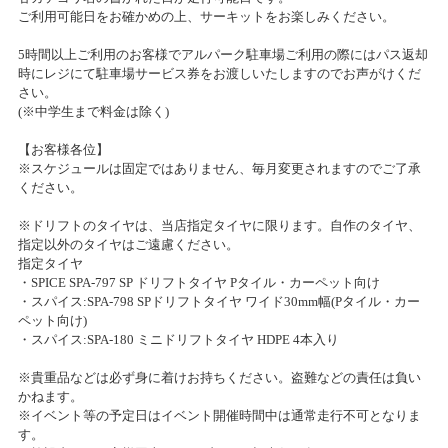
ご利用可能日をお確かめの上、サーキットをお楽しみください。
2021年年末セール開催のお知らせ
サンシャインワーフ神戸店 グランドオープンのお知らせ
2021/11/27(土)～2021/12/31(金)
5時間以上ご利用のお客様でアルパーク駐車場ご利用の際にはパス返却
カテゴリ：セール
時にレジにて駐車場サービス券をお渡しいたしますのでお声がけくだ
2018/12/05
さい。
ニコニコ感謝祭当選者様発表
(※中学生まで料金は除く)
創業45周年感謝祭プレゼント当選者発表のお知らせ
【お客様各位】
2018/09/26
2021/08/28(土)
※スケジュールは固定ではありません、毎月変更されますのでご了承
カテゴリ：キャンペーン
ホビーリサイクルショップ クルクルが タムタム秋葉原店内にオープ
ください。
ンいたします
創業45周年感謝祭開催のお知らせ
※ドリフトのタイヤは、当店指定タイヤに限ります。自作のタイヤ、
指定以外のタイヤはご遠慮ください。
2018/04/21
2021/08/07(土)～2021/08/22(日)
指定タイヤ
TamTam千葉店GWイベント開催！
カテゴリ：キャンペーン
・SPICE SPA-797 SP ドリフトタイヤ Pタイル・カーペット向け
・スパイス:SPA-798 SPドリフトタイヤ ワイド30mm幅(Pタイル・カー
ペット向け)
2018/03/03
創業45周年感謝祭プレゼント当選者発表のお知らせ
・スパイス:SPA-180 ミニドリフトタイヤ HDPE 4本入り
2018 IFMAR R/C Drift World Cup 最終予選開催！
2020/12/24(木)
※貴重品などは必ず身に着けお持ちください。盗難などの責任は負い
カテゴリ：キャンペーン
かねます。
2017/07/22
※イベント等の予定日はイベント開催時間中は通常走行不可となりま
タム・タム大宮店12周年祭開催
創業45周年感謝祭のお知らせ
す。