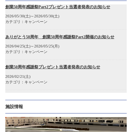
2022/12/19
創業50周年感謝祭Part2プレゼント当選者発表のお知らせ
神戸三宮店開店のお知らせ
2026/05/30(土)～2026/05/30(土)
カテゴリ：キャンペーン
2022/12/05
年末年始各店舗営業時間のお知らせ
ありがとう50周年 創業50周年感謝祭Part2開催のお知らせ
2026/04/25(土)～2026/05/25(月)
2022/11/22
カテゴリ：キャンペーン
タムタム1/2(ハーフ)岐阜マーサ21店 開店のお知らせ
創業50周年感謝祭プレゼント当選者発表のお知らせ
2022/08/29
2026/02/21(土)
お詫び
カテゴリ：キャンペーン
2022/07/04
ありがとう50周年 創業50周年感謝祭開催のお知らせ
クルクル秋葉原店 臨時休業のお知らせ
施設情報
2026/01/17(土)～2026/02/16(月)
カテゴリ：キャンペーン
2022/05/02
SPARK商品 価格改訂のお知らせ
お客様感謝祭2025春プレゼント当選発表のお知らせ