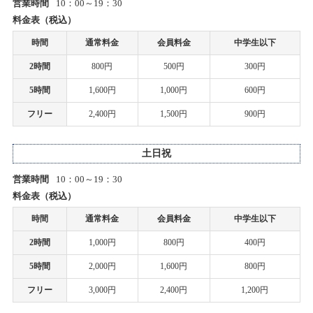
営業時間
10：00～19：30
お客様感謝祭2024春プレゼント当選発表のお知らせ
料金表（税込）
2024/05/25(土)
2020/04/17
カテゴリ：キャンペーン
時間
通常料金
会員料金
中学生以下
上里店 臨時営業時間変更のお知らせ
2時間
800円
500円
300円
お客様感謝祭2024冬開催のお知らせ
2020/04/07
5時間
1,600円
1,000円
600円
2024/05/07(火)～2024/05/20(月)
一部店舗 営業時間変更のお知らせ
カテゴリ：キャンペーン
フリー
2,400円
1,500円
900円
2020/03/19
お客様感謝祭2024冬プレゼント当選発表のお知らせ
土日祝
各種イベント開催中止に関するご案内
2024/03/02(土)
営業時間
10：00～19：30
カテゴリ：キャンペーン
2020/03/09
料金表（税込）
ホビーショップタムタム札幌店 開店のご案内
時間
通常料金
会員料金
中学生以下
お客様感謝祭2024冬開催のお知らせ
2時間
1,000円
800円
400円
2024/01/27(土)～2024/02/26(月)
2020/03/03
カテゴリ：キャンペーン
上里店 臨時営業時間変更のお知らせ
5時間
2,000円
1,600円
800円
フリー
3,000円
2,400円
1,200円
2024 新春セール開催のお知らせ
2020/02/28