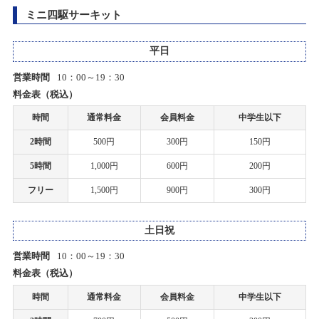
2024/01/01(月)～2024/01/08(月)
P-1 グランプリ 2019 決勝本戦 開催中止に関するご案内
ミニ四駆サーキット
カテゴリ：セール
2020/02/03
平日
2023年末セール開催のお知らせ
ホビーショップタムタム札幌店開店のお知らせ
2023/11/23(木)～2023/12/31(日)
営業時間
10：00～19：30
カテゴリ：セール
料金表（税込）
2019/12/03
上里店カーペットドリフトサーキットをノンジャンルサーキットへ移
時間
通常料金
会員料金
中学生以下
筑紫野店リニューアルオープンのお知らせ
行します。
2時間
500円
300円
150円
2023/11/01(水)～2023/12/31(日)
カテゴリ：その他
2019/11/21
5時間
1,000円
600円
200円
アオシマ グラチャンシリーズ タムタム限定再生産商品のご案内
フリー
1,500円
900円
300円
T.D.R.2023 HIROSHIMA 開催！
2019/11/20
2023/10/22(日)～2023/10/22(日)
土日祝
カテゴリ：ラジコン
上里店サーキットお休みのお知らせ
営業時間
10：00～19：30
お客様感謝祭2023夏プレゼント当選発表のお知らせ
2019/10/11
料金表（税込）
台風19号の影響による臨時休業および営業時間変更のお知らせ
2023/08/26(土)
時間
通常料金
会員料金
中学生以下
カテゴリ：キャンペーン