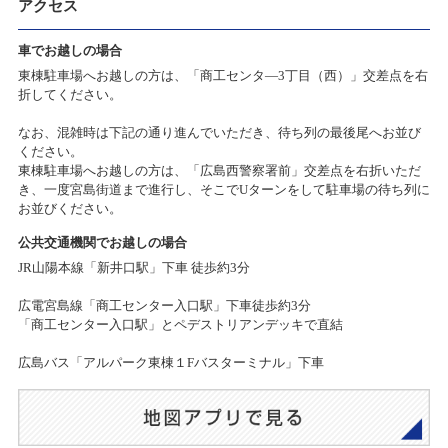
アクセス
車でお越しの場合
東棟駐車場へお越しの方は、「商工センタ―3丁目（西）」交差点を右
折してください。
なお、混雑時は下記の通り進んでいただき、待ち列の最後尾へお並び
ください。
東棟駐車場へお越しの方は、「広島西警察署前」交差点を右折いただ
き、一度宮島街道まで進行し、そこでUターンをして駐車場の待ち列に
お並びください。
公共交通機関でお越しの場合
JR山陽本線「新井口駅」下車 徒歩約3分
広電宮島線「商工センター入口駅」下車徒歩約3分
「商工センター入口駅」とペデストリアンデッキで直結
広島バス「アルパーク東棟１Fバスターミナル」下車