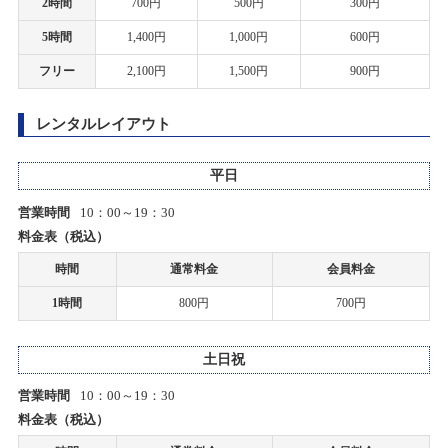
2時間
700円
500円
300円
2019/06/20
お客様感謝祭2023夏開催のお知らせ
6月30日の上里店サーキットの営業
5時間
1,400円
1,000円
600円
2023/08/11(金)～2023/08/20(日)
フリー
2,100円
1,500円
900円
カテゴリ：キャンペーン
2019/05/07
タムタム白子店グランドOPENのお知らせ
レンタルレイアウト
お客様感謝祭2023春プレゼント当選発表のお知らせ
2019/04/27
2023/04/29(土)
平日
カテゴリ：キャンペーン
タムタム白子店２階 一時閉店のお知らせ
営業時間
10：00～19：30
料金表（税込）
2019/04/27
お客様感謝祭2023春開催のお知らせ
タムタム白子店１階 一時閉店のお知らせ
時間
通常料金
会員料金
2023/03/25(土)～2023/04/23(日)
カテゴリ：キャンペーン
1時間
800円
700円
2019/02/27
TVｱﾆﾒ「ガーリー・エアフォース」特別企画『グリペン役・森嶋優
お客様感謝祭2023冬プレゼント当選発表のお知らせ
花、プラモデル組み立て企画』！第10回
土日祝
2023/02/25(土)
カテゴリ：キャンペーン
営業時間
10：00～19：30
2019/02/18
料金表（税込）
TVアニメ「ガーリー・エアフォース」特別企画『グリペン役・森嶋優
2023 新春セール開催のお知らせ