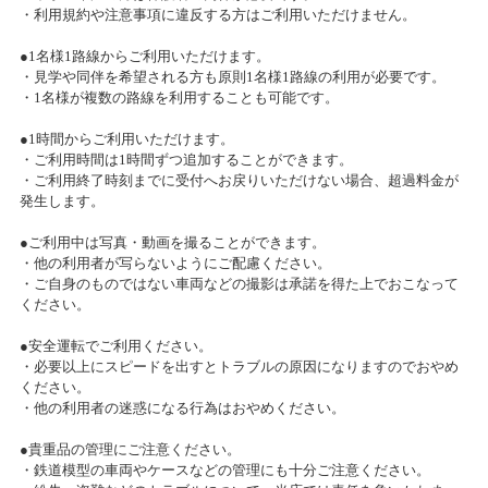
・利用規約や注意事項に違反する方はご利用いただけません。
【セール情報】秋のニコニコ感謝祭開催中!!
●1名様1路線からご利用いただけます。
・見学や同伴を希望される方も原則1名様1路線の利用が必要です。
2018/10/25(木)～2018/11/25(日)
・1名様が複数の路線を利用することも可能です。
カテゴリ：セール
●1時間からご利用いただけます。
・ご利用時間は1時間ずつ追加することができます。
決算ｾｰﾙ
・ご利用終了時刻までに受付へお戻りいただけない場合、超過料金が
2018/05/11(金)～2018/05/20(日)
発生します。
カテゴリ：セール
●ご利用中は写真・動画を撮ることができます。
・他の利用者が写らないようにご配慮ください。
『冬のニコニコ感謝祭』プレゼント当選者発表
・ご自身のものではない車両などの撮影は承諾を得た上でおこなって
ください。
2018/03/03(土)
カテゴリ：セール
●安全運転でご利用ください。
・必要以上にスピードを出すとトラブルの原因になりますのでおやめ
新春福引 宝くじチャンス当選発表
ください。
・他の利用者の迷惑になる行為はおやめください。
2018/01/06(土)～2018/01/31(水)
カテゴリ：セール
●貴重品の管理にご注意ください。
・鉄道模型の車両やケースなどの管理にも十分ご注意ください。