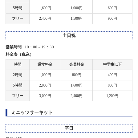
5時間
1,600円
1,000円
600円
2021/01/08
大和ミュージアム出張講座開催のお知らせ
フリー
2,400円
1,500円
900円
一部店舗 営業時間変更のお知らせ
2024/10/27(日)
カテゴリ：その他
2020/05/06
土日祝
タムタム岐阜店の営業時間短縮とサーキット休止期間延長のお知らせ
お客様感謝祭2024夏プレゼント当選発表のお知らせ
営業時間
10：00～19：30
料金表（税込）
2024/08/24(土)
2020/05/05
カテゴリ：キャンペーン
時間
通常料金
会員料金
中学生以下
筑紫野店の営業時間短縮とサーキット休止期間延長のお知らせ
2時間
1,000円
800円
400円
お客様感謝祭2024夏開催のお知らせ
2020/04/27
5時間
2,000円
1,600円
800円
2024/08/10(土)～2024/08/20(火)
新型コロナウィルス感染症対策について
カテゴリ：キャンペーン
フリー
3,000円
2,400円
1,200円
2020/04/23
2024サマーセール開催のお知らせ
ミニッツサーキット
タム・タム上里店、サーキット営業休止のご案内
2024/08/10(土)～2024/08/18(日)
カテゴリ：セール
平日
2020/04/22
札幌店 グランドオープンのお知らせ