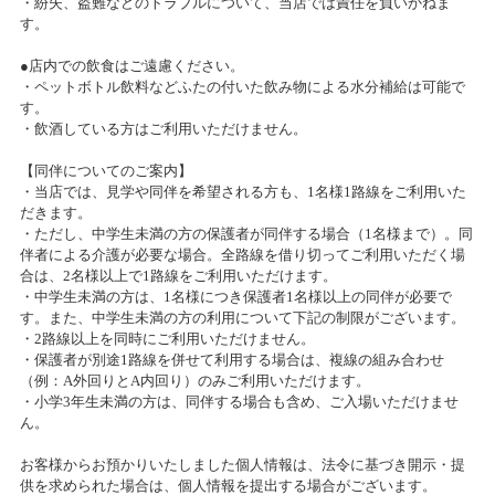
・紛失、盗難などのトラブルについて、当店では責任を負いかねま
2017クリスマスセール
す。
2017/12/01(金)～2017/12/25(月)
カテゴリ：セール
●店内での飲食はご遠慮ください。
・ペットボトル飲料などふたの付いた飲み物による水分補給は可能で
す。
『夏のニコニコ感謝祭』プレゼント当選者発表
・飲酒している方はご利用いただけません。
2017/08/28(月)
【同伴についてのご案内】
カテゴリ：セール
・当店では、見学や同伴を希望される方も、1名様1路線をご利用いた
だきます。
2016春のニコニコ感謝祭当選者発表!!
・ただし、中学生未満の方の保護者が同伴する場合（1名様まで）。同
伴者による介護が必要な場合。全路線を借り切ってご利用いただく場
2016/05/02(月)
合は、2名様以上で1路線をご利用いただけます。
カテゴリ：キャンペーン
・中学生未満の方は、1名様につき保護者1名様以上の同伴が必要で
す。また、中学生未満の方の利用について下記の制限がございます。
・2路線以上を同時にご利用いただけません。
【セール情報】春のニコニコ感謝祭開催中!!
・保護者が別途1路線を併せて利用する場合は、複線の組み合わせ
（例：A外回りとA内回り）のみご利用いただけます。
2016/03/25(金)～2016/04/25(月)
・小学3年生未満の方は、同伴する場合も含め、ご入場いただけませ
カテゴリ：セール
ん。
『冬のニコニコ感謝祭』プレゼント当選者発表
お客様からお預かりいたしました個人情報は、法令に基づき開示・提
供を求められた場合は、個人情報を提出する場合がございます。
2016/02/29(月)