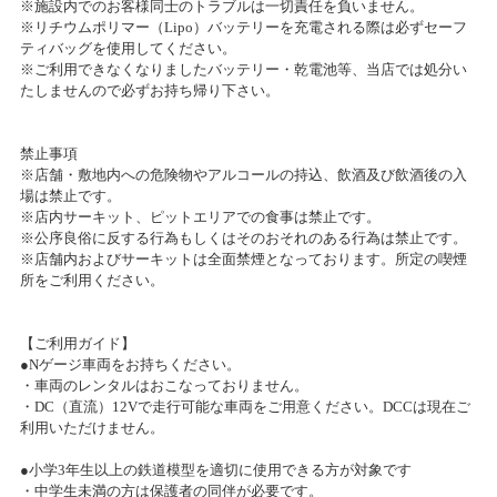
※施設内でのお客様同士のトラブルは一切責任を負いません。
2020/11/18(水)～2020/12/20(日)
※リチウムポリマー（Lipo）バッテリーを充電される際は必ずセーフ
2017/07/06
カテゴリ：キャンペーン
ティバッグを使用してください。
Tam・Ｔａｍ千葉店３周年記念祭！
※ご利用できなくなりましたバッテリー・乾電池等、当店では処分い
たしませんので必ずお持ち帰り下さい。
2020『感謝祭』プレゼント当選者発表
2017/01/10
2020/08/22(土)
宝くじチャンス 当選番号発表
カテゴリ：キャンペーン
禁止事項
※店舗・敷地内への危険物やアルコールの持込、飲酒及び飲酒後の入
場は禁止です。
2016/11/28
2020「感謝祭」開催のお知らせ
※店内サーキット、ピットエリアでの食事は禁止です。
ニコニコ感謝祭当選者様発表
※公序良俗に反する行為もしくはそのおそれのある行為は禁止です。
2020/08/08(土)～2020/08/16(日)
※店舗内およびサーキットは全面禁煙となっております。所定の喫煙
カテゴリ：キャンペーン
所をご利用ください。
2015/12/01
『秋のニコニコ感謝祭』プレゼント当選者発表
『夏のニコニコ感謝祭』プレゼント当選者発表
【ご利用ガイド】
2019/09/01(日)
●Nゲージ車両をお持ちください。
2015/10/20
カテゴリ：セール
・車両のレンタルはおこなっておりません。
秋のニコニコ感謝祭開催のお知らせ
・DC（直流）12Vで走行可能な車両をご用意ください。DCCは現在ご
利用いただけません。
『秋のニコニコ感謝祭』プレゼント当選者発表
2015/08/28
2018/12/01(土)
●小学3年生以上の鉄道模型を適切に使用できる方が対象です
夏のニコニコ感謝祭 当選者発表！！
カテゴリ：セール
・中学生未満の方は保護者の同伴が必要です。