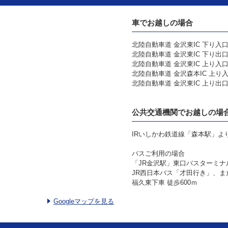
車でお越しの場合
北陸自動車道 金沢東IC 下り入口
北陸自動車道 金沢東IC 下り出口
北陸自動車道 金沢東IC 上り入口
北陸自動車道 金沢森本IC 上り入
北陸自動車道 金沢東IC 上り出口
公共交通機関でお越しの場
IRいしかわ鉄道線「森本駅」よ
バスご利用の場合
「JR金沢駅」東口バスターミナ
JR西日本バス「才田行き」、
福久東下車 徒歩600ｍ
Googleマップを見る