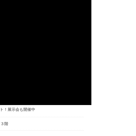
ト！展示会も開催中
店３階