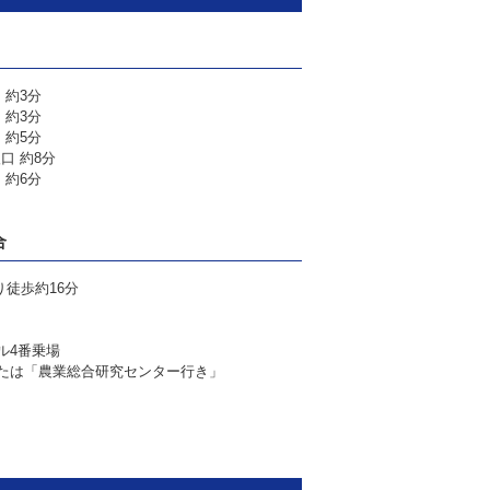
 約3分
 約3分
 約5分
口 約8分
 約6分
合
り徒歩約16分
ル4番乗場
または「農業総合研究センター行き」