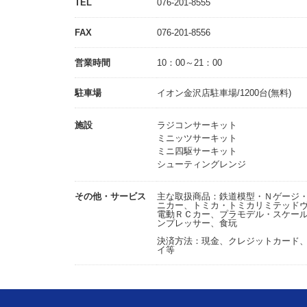
TEL
076-201-8555
FAX
076-201-8556
営業時間
10：00～21：00
駐車場
イオン金沢店駐車場/1200台(無料)
施設
ラジコンサーキット
ミニッツサーキット
ミニ四駆サーキット
シューティングレンジ
その他・サービス
主な取扱商品：鉄道模型・Ｎゲージ・ＨＯ
ニカー、トミカ・トミカリミテッド
電動ＲＣカー、プラモデル・スケー
ンプレッサー、食玩
決済方法：現金、クレジットカード、Pa
イ等