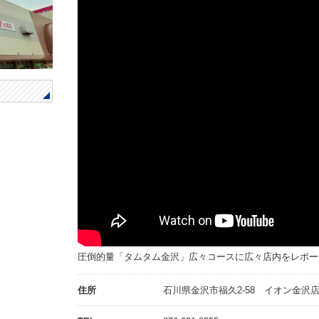
圧倒的量「タムタム金沢」広々コースに広々店内をレポー
住所
石川県金沢市福久2-58 イオン金沢