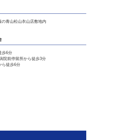
洋服の青山松山衣山店敷地内
合
徒歩6分
病院前停留所から徒歩3分
から徒歩6分