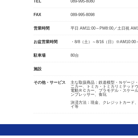
TEL
089-995-8080
FAX
089-995-8098
営業時間
平日 AM11:00～PM8:00／土日祝 AM1
お盆営業時間
・8/8（土）～8/16（日）※AM10:00～
駐車場
80台
施設
その他・サービス
主な取扱商品：鉄道模型・Ｎゲージ・ＨＯ
ニカー、トミカ・トミカリミテッド
電動ＲＣカー、プラモデル・スケー
ンプレッサー、食玩
決済方法：現金、クレジットカード、Pa
イ等