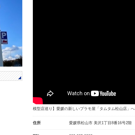
模型店巡り】愛媛の新しいプラモ屋「タムタム松山店」へ
住所
愛媛県松山市 美沢1丁目8番16号2階