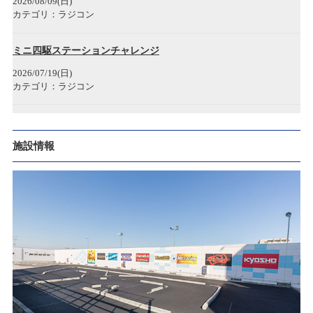
2026/08/09(日)
2022/11/22
カテゴリ：ラジコン
タムタム1/2(ハーフ)岐阜マーサ21店 開店のお知らせ
ミニ四駆ステーションチャレンジ
2022/08/29
2026/07/19(日)
お詫び
カテゴリ：ラジコン
2022/07/04
ターボレーシングレース大会 第15回
クルクル秋葉原店 臨時休業のお知らせ
2026/07/12(日)
施設情報
カテゴリ：ラジコン
2022/05/02
SPARK商品 価格改訂のお知らせ
ﾀﾐﾔﾁｬﾚﾝｼﾞｶｯﾌﾟ
2026/07/05(日)
2022/04/14
カテゴリ：ラジコン
ゴールデンウィーク期間中の営業時間変更のお知らせ
ミニ四駆ステーション
2021/08/21
2026/06/14(日)
PCR検査陽性者発生のお知らせ
カテゴリ：ラジコン