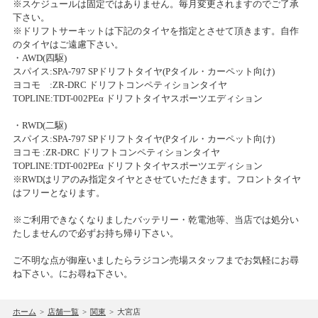
※スケジュールは固定ではありません。毎月変更されますのでご了承
ホビーショップタムタム札幌店開店のお知らせ
2025/11/02(日)
下さい。
カテゴリ：ラジコン
※ドリフトサーキットは下記のタイヤを指定とさせて頂きます。自作
2019/12/03
のタイヤはご遠慮下さい。
ミニ四駆ステーションチャレンジ
・AWD(四駆)
上里店カーペットドリフトサーキットをノンジャンルサーキットへ移
スパイス:SPA-797 SPドリフトタイヤ(Pタイル・カーペット向け)
行します。
2025/10/12(日)
ヨコモ :ZR-DRC ドリフトコンペティションタイヤ
カテゴリ：ラジコン
TOPLINE:TDT-002PEα ドリフトタイヤスポーツエディション
2019/11/21
・RWD(二駆)
アオシマ グラチャンシリーズ タムタム限定再生産商品のご案内
ﾀﾑﾀﾑﾁｬﾚﾝｼﾞｶｯﾌﾟ
スパイス:SPA-797 SPドリフトタイヤ(Pタイル・カーペット向け)
2025/10/05(日)
ヨコモ :ZR-DRC ドリフトコンペティションタイヤ
2019/11/20
カテゴリ：ラジコン
TOPLINE:TDT-002PEα ドリフトタイヤスポーツエディション
※RWDはリアのみ指定タイヤとさせていただきます。フロントタイヤ
上里店サーキットお休みのお知らせ
はフリーとなります。
ミニ四駆ステーションチャレンジ ストッククラス
2019/10/11
※ご利用できなくなりましたバッテリー・乾電池等、当店では処分い
2025/09/14(日)
たしませんので必ずお持ち帰り下さい。
台風19号の影響による臨時休業および営業時間変更のお知らせ
カテゴリ：ラジコン
ご不明な点が御座いましたらラジコン売場スタッフまでお気軽にお尋
2019/06/20
ﾀﾐﾔﾁｬﾚﾝｼﾞｶｯﾌﾟ
ね下さい。にお尋ね下さい。
6月30日の上里店サーキットの営業
2025/09/07(日)
カテゴリ：ラジコン
ホーム
>
店舗一覧
>
関東
>
大宮店