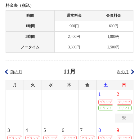
カテゴリ：キャンペーン
料金表（税込）
2020/05/06
時間
通常料金
会員料金
ミニ四駆ステーション
タムタム岐阜店の営業時間短縮とサーキット休止期間延長のお知らせ
1時間
900円
600円
2026/04/12(日)
カテゴリ：ラジコン
2020/05/05
5時間
2,400円
1,800円
筑紫野店の営業時間短縮とサーキット休止期間延長のお知らせ
ノータイム
3,300円
2,500円
ﾀﾑﾀﾑﾁｬﾚﾝｼﾞｶｯﾌﾟ
2020/04/27
2026/04/05(日)
カテゴリ：ラジコン
新型コロナウィルス感染症対策について
11月
前の月
次の月
ミニ四駆ステーションチャレンジ
2020/04/23
月
火
水
木
金
土
日
タム・タム上里店、サーキット営業休止のご案内
2026/03/08(日)
1
2
カテゴリ：ラジコン
グリップ
グリップ
2020/04/22
ドリフト
ドリフト
ﾀﾐﾔﾁｬﾚﾝｼﾞｶｯﾌﾟ
札幌店 グランドオープンのお知らせ
※
2026/03/01(日)
カテゴリ：ラジコン
3
4
5
6
7
8
9
2020/04/17
上里店 臨時営業時間変更のお知らせ
グリップ
グリップ
グリップ
グリップ
グリップ
グリップ
グリップ