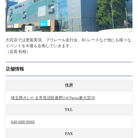
大宮店では塗装実演、プラレール走行会、RCレースなど他にも様々な
イベントを今後も企画していきます。
（店長 松枝）
店舗情報
住所
埼玉県さいたま市見沼区春野2-8 Patria東大宮3F
TEL
048-688-9666
FAX