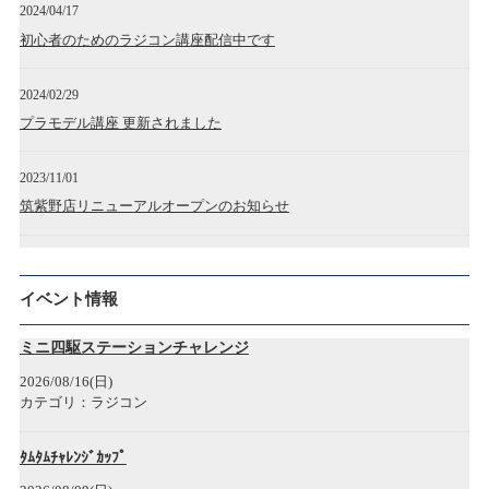
2024/04/17
初心者のためのラジコン講座配信中です
2024/02/29
プラモデル講座 更新されました
2023/11/01
筑紫野店リニューアルオープンのお知らせ
2023/04/28
広島アルパーク店 開店のお知らせ
イベント情報
2022/12/19
ミニ四駆ステーションチャレンジ
神戸三宮店開店のお知らせ
2026/08/16(日)
カテゴリ：ラジコン
2022/12/05
年末年始各店舗営業時間のお知らせ
ﾀﾑﾀﾑﾁｬﾚﾝｼﾞｶｯﾌﾟ