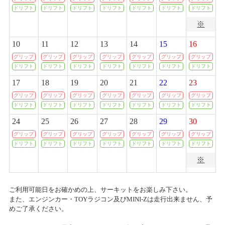
ドリフト
ドリフト
ドリフト
ドリフト
ドリフト
ドリフト
ドリフト
創業50周年感謝祭プレゼント当選者発表のお知らせ
※
2020/04/07
2026/02/21(土)
カテゴリ：キャンペーン
一部店舗 営業時間変更のお知らせ
10
11
12
13
14
15
16
グリップ
グリップ
グリップ
グリップ
グリップ
グリップ
グリップ
ありがとう50周年 創業50周年感謝祭開催のお知らせ
2020/03/19
ドリフト
ドリフト
ドリフト
ドリフト
ドリフト
ドリフト
ドリフト
各種イベント開催中止に関するご案内
2026/01/17(土)～2026/02/16(月)
17
18
19
20
21
22
23
カテゴリ：キャンペーン
グリップ
グリップ
グリップ
グリップ
グリップ
グリップ
グリップ
2020/03/09
ドリフト
ドリフト
ドリフト
ドリフト
ドリフト
ドリフト
ドリフト
ﾀﾑﾀﾑﾁｬﾚﾝｼﾞｶｯﾌﾟ
ホビーショップタムタム札幌店 開店のご案内
24
25
26
27
28
29
30
2025/11/30(日)
グリップ
グリップ
グリップ
グリップ
グリップ
グリップ
グリップ
カテゴリ：ラジコン
2020/03/03
ドリフト
ドリフト
ドリフト
ドリフト
ドリフト
ドリフト
ドリフト
上里店 臨時営業時間変更のお知らせ
※
ミニ四駆ステーションチャレンジ ストッククラス
2020/02/28
2025/11/09(日)
カテゴリ：ラジコン
P-1 グランプリ 2019 決勝本戦 開催中止に関するご案内
ご利用可能日をお確かめの上、サーキットをお楽しみ下さい。
また、エンジンカー・TOYラジコン及びMINI-Zは走行出来ません、予
めご了承ください。
ﾀﾐﾔﾁｬﾚﾝｼﾞｶｯﾌﾟ
2020/02/03