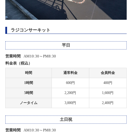
2021/08/04
2026/06/07(日)
カテゴリ：ラジコン
PCR検査陽性者発生のお知らせ
ラジコンサーキット
創業50周年感謝祭Part2プレゼント当選者発表のお知らせ
2021/02/24
ホビーショップタムタム岡山店開店のお知らせ
2026/05/30(土)～2026/05/30(土)
平日
カテゴリ：キャンペーン
2021/02/02
営業時間
AM10:30～PM8:30
ミニ四駆ステーションチャレンジ
ホビーショップタムタム金沢店開店のお知らせ
料金表（税込）
2026/05/10(日)
時間
通常料金
会員料金
カテゴリ：ラジコン
2021/01/14
1時間
600円
400円
一部店舗 営業時間変更のお知らせ
ﾀﾐﾔﾁｬﾚﾝｼﾞｶｯﾌﾟ
5時間
2,200円
1,600円
2021/01/08
2026/05/03(日)
ノータイム
3,000円
2,400円
カテゴリ：ラジコン
一部店舗 営業時間変更のお知らせ
土日祝
ありがとう50周年 創業50周年感謝祭Part2開催のお知らせ
2020/06/01
関東３店舗 サーキット再開のお知らせ
2026/04/25(土)～2026/05/25(月)
営業時間
AM10:30～PM8:30