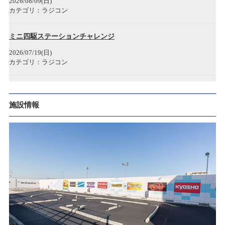
2026/08/09(日)
2022/11/22
カテゴリ：ラジコン
タムタム1/2(ハーフ)岐阜マーサ21店 開店のお知らせ
ミニ四駆ステーションチャレンジ
2022/08/29
2026/07/19(日)
お詫び
カテゴリ：ラジコン
2022/07/04
ターボレーシングレース大会 第15回
クルクル秋葉原店 臨時休業のお知らせ
2026/07/12(日)
施設情報
カテゴリ：ラジコン
2022/05/02
SPARK商品 価格改訂のお知らせ
ﾀﾐﾔﾁｬﾚﾝｼﾞｶｯﾌﾟ
2026/07/05(日)
2022/04/14
カテゴリ：ラジコン
ゴールデンウィーク期間中の営業時間変更のお知らせ
ミニ四駆ステーション
2021/08/21
2026/06/14(日)
PCR検査陽性者発生のお知らせ
カテゴリ：ラジコン