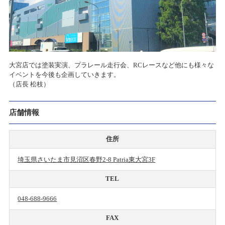
大宮店では塗装実演、プラレール走行会、RCレースなど他にも様々な
イベントを今後も企画していきます。
（店長 松枝）
店舗情報
住所
埼玉県さいたま市見沼区春野2-8 Patria東大宮3F
TEL
048-688-9666
FAX