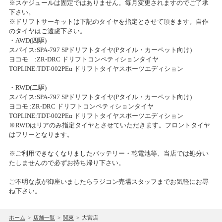
※スケジュールは固定ではありません。毎月変更されますのでご了承
ホビーショップタムタム札幌店開店のお知らせ
2025/11/02(日)
下さい。
カテゴリ：ラジコン
※ドリフトサーキットは下記のタイヤを指定とさせて頂きます。自作
2019/12/03
のタイヤはご遠慮下さい。
ミニ四駆ステーションチャレンジ
・AWD(四駆)
上里店カーペットドリフトサーキットをノンジャンルサーキットへ移
スパイス:SPA-797 SPドリフトタイヤ(Pタイル・カーペット向け)
行します。
2025/10/12(日)
ヨコモ :ZR-DRC ドリフトコンペティションタイヤ
カテゴリ：ラジコン
TOPLINE:TDT-002PEα ドリフトタイヤスポーツエディション
2019/11/21
・RWD(二駆)
アオシマ グラチャンシリーズ タムタム限定再生産商品のご案内
ﾀﾑﾀﾑﾁｬﾚﾝｼﾞｶｯﾌﾟ
スパイス:SPA-797 SPドリフトタイヤ(Pタイル・カーペット向け)
2025/10/05(日)
ヨコモ :ZR-DRC ドリフトコンペティションタイヤ
2019/11/20
カテゴリ：ラジコン
TOPLINE:TDT-002PEα ドリフトタイヤスポーツエディション
※RWDはリアのみ指定タイヤとさせていただきます。フロントタイヤ
上里店サーキットお休みのお知らせ
はフリーとなります。
ミニ四駆ステーションチャレンジ ストッククラス
2019/10/11
※ご利用できなくなりましたバッテリー・乾電池等、当店では処分い
2025/09/14(日)
たしませんので必ずお持ち帰り下さい。
台風19号の影響による臨時休業および営業時間変更のお知らせ
カテゴリ：ラジコン
ご不明な点が御座いましたらラジコン売場スタッフまでお気軽にお尋
2019/06/20
ﾀﾐﾔﾁｬﾚﾝｼﾞｶｯﾌﾟ
ね下さい。
6月30日の上里店サーキットの営業
2025/09/07(日)
カテゴリ：ラジコン
ホーム
>
店舗一覧
>
関東
>
大宮店