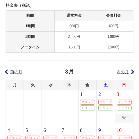
カテゴリ：キャンペーン
料金表（税込）
2020/05/06
時間
通常料金
会員料金
ミニ四駆ステーション
タムタム岐阜店の営業時間短縮とサーキット休止期間延長のお知らせ
1時間
900円
600円
2026/04/12(日)
カテゴリ：ラジコン
2020/05/05
5時間
2,400円
1,800円
筑紫野店の営業時間短縮とサーキット休止期間延長のお知らせ
ノータイム
3,300円
2,500円
ﾀﾑﾀﾑﾁｬﾚﾝｼﾞｶｯﾌﾟ
2020/04/27
2026/04/05(日)
カテゴリ：ラジコン
新型コロナウィルス感染症対策について
8月
前の月
次の月
ミニ四駆ステーションチャレンジ
2020/04/23
月
火
水
木
金
土
日
タム・タム上里店、サーキット営業休止のご案内
2026/03/08(日)
1
2
3
カテゴリ：ラジコン
グリップ
グリップ
グリップ
2020/04/22
ドリフト
ドリフト
ドリフト
ﾀﾐﾔﾁｬﾚﾝｼﾞｶｯﾌﾟ
札幌店 グランドオープンのお知らせ
※
2026/03/01(日)
カテゴリ：ラジコン
4
5
6
7
8
9
10
2020/04/17
上里店 臨時営業時間変更のお知らせ
グリップ
グリップ
グリップ
グリップ
グリップ
グリップ
グリップ