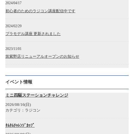
2024/04/17
初心者のためのラジコン講座配信中です
2024/02/29
プラモデル講座 更新されました
2023/11/01
筑紫野店リニューアルオープンのお知らせ
2023/04/28
広島アルパーク店 開店のお知らせ
イベント情報
2022/12/19
ミニ四駆ステーションチャレンジ
神戸三宮店開店のお知らせ
2026/08/16(日)
カテゴリ：ラジコン
2022/12/05
年末年始各店舗営業時間のお知らせ
ﾀﾑﾀﾑﾁｬﾚﾝｼﾞｶｯﾌﾟ