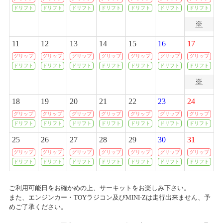
ドリフト
ドリフト
ドリフト
ドリフト
ドリフト
ドリフト
ドリフト
創業50周年感謝祭プレゼント当選者発表のお知らせ
※
2020/04/07
2026/02/21(土)
カテゴリ：キャンペーン
一部店舗 営業時間変更のお知らせ
11
12
13
14
15
16
17
グリップ
グリップ
グリップ
グリップ
グリップ
グリップ
グリップ
ありがとう50周年 創業50周年感謝祭開催のお知らせ
2020/03/19
ドリフト
ドリフト
ドリフト
ドリフト
ドリフト
ドリフト
ドリフト
各種イベント開催中止に関するご案内
2026/01/17(土)～2026/02/16(月)
※
カテゴリ：キャンペーン
2020/03/09
18
19
20
21
22
23
24
ﾀﾑﾀﾑﾁｬﾚﾝｼﾞｶｯﾌﾟ
ホビーショップタムタム札幌店 開店のご案内
グリップ
グリップ
グリップ
グリップ
グリップ
グリップ
グリップ
ドリフト
ドリフト
ドリフト
ドリフト
ドリフト
ドリフト
ドリフト
2025/11/30(日)
カテゴリ：ラジコン
2020/03/03
25
26
27
28
29
30
31
上里店 臨時営業時間変更のお知らせ
グリップ
グリップ
グリップ
グリップ
グリップ
グリップ
グリップ
ミニ四駆ステーションチャレンジ ストッククラス
ドリフト
ドリフト
ドリフト
ドリフト
ドリフト
ドリフト
ドリフト
2020/02/28
2025/11/09(日)
カテゴリ：ラジコン
P-1 グランプリ 2019 決勝本戦 開催中止に関するご案内
ご利用可能日をお確かめの上、サーキットをお楽しみ下さい。
また、エンジンカー・TOYラジコン及びMINI-Zは走行出来ません、予
めご了承ください。
ﾀﾐﾔﾁｬﾚﾝｼﾞｶｯﾌﾟ
2020/02/03