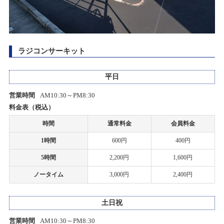
2021/08/04
2026/06/07(日)
カテゴリ：ラジコン
PCR検査陽性者発生のお知らせ
ラジコンサーキット
創業50周年感謝祭Part2プレゼント当選者発表のお知らせ
2021/02/24
ホビーショップタムタム岡山店開店のお知らせ
2026/05/30(土)～2026/05/30(土)
平日
カテゴリ：キャンペーン
2021/02/02
営業時間
AM10:30～PM8:30
ミニ四駆ステーションチャレンジ
ホビーショップタムタム金沢店開店のお知らせ
料金表（税込）
2026/05/10(日)
時間
通常料金
会員料金
カテゴリ：ラジコン
2021/01/14
1時間
600円
400円
一部店舗 営業時間変更のお知らせ
ﾀﾐﾔﾁｬﾚﾝｼﾞｶｯﾌﾟ
5時間
2,200円
1,600円
2021/01/08
2026/05/03(日)
ノータイム
3,000円
2,400円
カテゴリ：ラジコン
一部店舗 営業時間変更のお知らせ
土日祝
ありがとう50周年 創業50周年感謝祭Part2開催のお知らせ
2020/06/01
関東３店舗 サーキット再開のお知らせ
2026/04/25(土)～2026/05/25(月)
営業時間
AM10:30～PM8:30