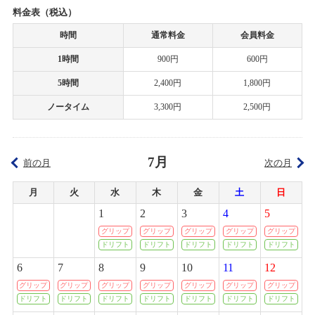
カテゴリ：キャンペーン
料金表（税込）
2020/05/06
時間
通常料金
会員料金
ミニ四駆ステーション
タムタム岐阜店の営業時間短縮とサーキット休止期間延長のお知らせ
1時間
900円
600円
2026/04/12(日)
カテゴリ：ラジコン
2020/05/05
5時間
2,400円
1,800円
筑紫野店の営業時間短縮とサーキット休止期間延長のお知らせ
ノータイム
3,300円
2,500円
ﾀﾑﾀﾑﾁｬﾚﾝｼﾞｶｯﾌﾟ
2020/04/27
2026/04/05(日)
カテゴリ：ラジコン
新型コロナウィルス感染症対策について
7月
前の月
次の月
ミニ四駆ステーションチャレンジ
2020/04/23
月
火
水
木
金
土
日
タム・タム上里店、サーキット営業休止のご案内
2026/03/08(日)
1
2
3
4
5
カテゴリ：ラジコン
グリップ
グリップ
グリップ
グリップ
グリップ
2020/04/22
ドリフト
ドリフト
ドリフト
ドリフト
ドリフト
ﾀﾐﾔﾁｬﾚﾝｼﾞｶｯﾌﾟ
札幌店 グランドオープンのお知らせ
6
7
8
9
10
11
12
2026/03/01(日)
グリップ
グリップ
グリップ
グリップ
グリップ
グリップ
グリップ
カテゴリ：ラジコン
2020/04/17
ドリフト
ドリフト
ドリフト
ドリフト
ドリフト
ドリフト
ドリフト
上里店 臨時営業時間変更のお知らせ