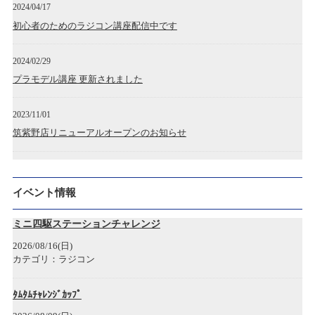
2024/04/17
初心者のためのラジコン講座配信中です
2024/02/29
プラモデル講座 更新されました
2023/11/01
筑紫野店リニューアルオープンのお知らせ
2023/04/28
広島アルパーク店 開店のお知らせ
イベント情報
2022/12/19
ミニ四駆ステーションチャレンジ
神戸三宮店開店のお知らせ
2026/08/16(日)
カテゴリ：ラジコン
2022/12/05
年末年始各店舗営業時間のお知らせ
ﾀﾑﾀﾑﾁｬﾚﾝｼﾞｶｯﾌﾟ