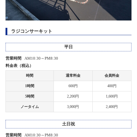
2021/08/04
2026/06/07(日)
カテゴリ：ラジコン
PCR検査陽性者発生のお知らせ
ラジコンサーキット
創業50周年感謝祭Part2プレゼント当選者発表のお知らせ
2021/02/24
ホビーショップタムタム岡山店開店のお知らせ
2026/05/30(土)～2026/05/30(土)
平日
カテゴリ：キャンペーン
2021/02/02
営業時間
AM10:30～PM8:30
ミニ四駆ステーションチャレンジ
ホビーショップタムタム金沢店開店のお知らせ
料金表（税込）
2026/05/10(日)
時間
通常料金
会員料金
カテゴリ：ラジコン
2021/01/14
1時間
600円
400円
一部店舗 営業時間変更のお知らせ
ﾀﾐﾔﾁｬﾚﾝｼﾞｶｯﾌﾟ
5時間
2,200円
1,600円
2021/01/08
2026/05/03(日)
ノータイム
3,000円
2,400円
カテゴリ：ラジコン
一部店舗 営業時間変更のお知らせ
土日祝
ありがとう50周年 創業50周年感謝祭Part2開催のお知らせ
2020/06/01
関東３店舗 サーキット再開のお知らせ
2026/04/25(土)～2026/05/25(月)
営業時間
AM10:30～PM8:30