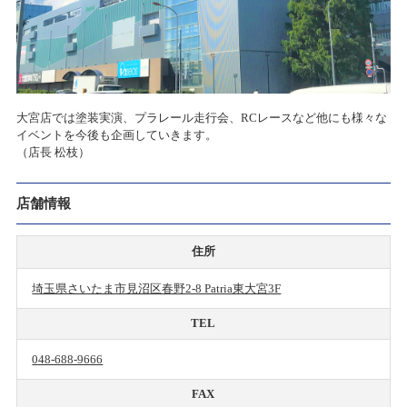
大宮店では塗装実演、プラレール走行会、RCレースなど他にも様々な
イベントを今後も企画していきます。
（店長 松枝）
店舗情報
住所
埼玉県さいたま市見沼区春野2-8 Patria東大宮3F
TEL
048-688-9666
FAX