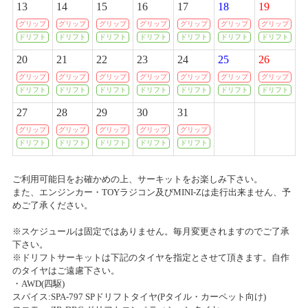
13
14
15
16
17
18
19
創業50周年感謝祭プレゼント当選者発表のお知らせ
グリップ
グリップ
グリップ
グリップ
グリップ
グリップ
グリップ
2020/04/07
2026/02/21(土)
ドリフト
ドリフト
ドリフト
ドリフト
ドリフト
ドリフト
ドリフト
カテゴリ：キャンペーン
一部店舗 営業時間変更のお知らせ
20
21
22
23
24
25
26
グリップ
グリップ
グリップ
グリップ
グリップ
グリップ
グリップ
ありがとう50周年 創業50周年感謝祭開催のお知らせ
2020/03/19
ドリフト
ドリフト
ドリフト
ドリフト
ドリフト
ドリフト
ドリフト
各種イベント開催中止に関するご案内
2026/01/17(土)～2026/02/16(月)
27
28
29
30
31
カテゴリ：キャンペーン
グリップ
グリップ
グリップ
グリップ
グリップ
2020/03/09
ドリフト
ドリフト
ドリフト
ドリフト
ドリフト
ﾀﾑﾀﾑﾁｬﾚﾝｼﾞｶｯﾌﾟ
ホビーショップタムタム札幌店 開店のご案内
2025/11/30(日)
ご利用可能日をお確かめの上、サーキットをお楽しみ下さい。
カテゴリ：ラジコン
2020/03/03
また、エンジンカー・TOYラジコン及びMINI-Zは走行出来ません、予
めご了承ください。
上里店 臨時営業時間変更のお知らせ
ミニ四駆ステーションチャレンジ ストッククラス
※スケジュールは固定ではありません。毎月変更されますのでご了承
2020/02/28
下さい。
2025/11/09(日)
※ドリフトサーキットは下記のタイヤを指定とさせて頂きます。自作
カテゴリ：ラジコン
P-1 グランプリ 2019 決勝本戦 開催中止に関するご案内
のタイヤはご遠慮下さい。
・AWD(四駆)
ﾀﾐﾔﾁｬﾚﾝｼﾞｶｯﾌﾟ
2020/02/03
スパイス:SPA-797 SPドリフトタイヤ(Pタイル・カーペット向け)