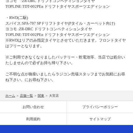
ヨコモ :ZR-DRC ドリフトコンペティションタイヤ
ホビーショップタムタム札幌店開店のお知らせ
2025/11/02(日)
TOPLINE:TDT-002PEα ドリフトタイヤスポーツエディション
カテゴリ：ラジコン
2019/12/03
・RWD(二駆)
スパイス:SPA-797 SPドリフトタイヤ(Pタイル・カーペット向け)
ミニ四駆ステーションチャレンジ
上里店カーペットドリフトサーキットをノンジャンルサーキットへ移
ヨコモ :ZR-DRC ドリフトコンペティションタイヤ
行します。
2025/10/12(日)
TOPLINE:TDT-002PEα ドリフトタイヤスポーツエディション
カテゴリ：ラジコン
※RWDはリアのみ指定タイヤとさせていただきます。フロントタイヤ
2019/11/21
はフリーとなります。
アオシマ グラチャンシリーズ タムタム限定再生産商品のご案内
ﾀﾑﾀﾑﾁｬﾚﾝｼﾞｶｯﾌﾟ
※ご利用できなくなりましたバッテリー・乾電池等、当店では処分い
たしませんので必ずお持ち帰り下さい。
2025/10/05(日)
2019/11/20
カテゴリ：ラジコン
ご不明な点が御座いましたらラジコン売場スタッフまでお気軽にお尋
上里店サーキットお休みのお知らせ
ね下さい。にお尋ね下さい。
ミニ四駆ステーションチャレンジ ストッククラス
2019/10/11
2025/09/14(日)
ホーム
>
店舗一覧
>
関東
>
大宮店
台風19号の影響による臨時休業および営業時間変更のお知らせ
カテゴリ：ラジコン
お問い合わせ
プライバシーポリシー
2019/06/20
ﾀﾐﾔﾁｬﾚﾝｼﾞｶｯﾌﾟ
利用規約
サイトマップ
6月30日の上里店サーキットの営業
2025/09/07(日)
カテゴリ：ラジコン