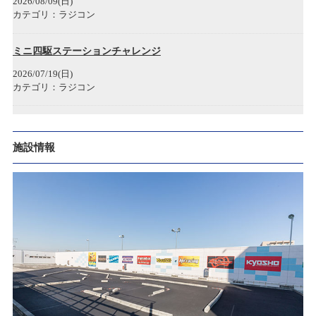
2026/08/09(日)
2022/11/22
カテゴリ：ラジコン
タムタム1/2(ハーフ)岐阜マーサ21店 開店のお知らせ
ミニ四駆ステーションチャレンジ
2022/08/29
2026/07/19(日)
お詫び
カテゴリ：ラジコン
2022/07/04
ターボレーシングレース大会 第15回
クルクル秋葉原店 臨時休業のお知らせ
2026/07/12(日)
施設情報
カテゴリ：ラジコン
2022/05/02
SPARK商品 価格改訂のお知らせ
ﾀﾐﾔﾁｬﾚﾝｼﾞｶｯﾌﾟ
2026/07/05(日)
2022/04/14
カテゴリ：ラジコン
ゴールデンウィーク期間中の営業時間変更のお知らせ
ミニ四駆ステーション
2021/08/21
2026/06/14(日)
PCR検査陽性者発生のお知らせ
カテゴリ：ラジコン