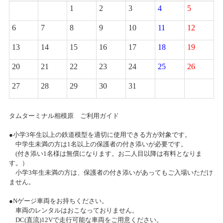
2025/04/01(火)～2025/05/09(金)
1
2
3
4
5
カテゴリ：プラモデル
2019/05/07
タムタム白子店グランドOPENのお知らせ
6
7
8
9
10
11
12
『エアブラシ塗装実演イベント』開催
13
14
15
16
17
18
19
2019/04/27
2025/03/30(日)
カテゴリ：プラモデル
タムタム白子店２階 一時閉店のお知らせ
20
21
22
23
24
25
26
27
28
29
30
31
2019/04/27
お客様感謝祭2025冬プレゼント当選発表のお知らせ
タムタム白子店１階 一時閉店のお知らせ
2025/03/08(土)
カテゴリ：キャンペーン
タムターミナル相模原 ご利用ガイド
2019/02/27
●小学3年生以上の鉄道模型を適切に使用できる方が対象です。
TVｱﾆﾒ「ガーリー・エアフォース」特別企画『グリペン役・森嶋優
お客様感謝祭2025冬開催のお知らせ
中学生未満の方は1名以上の保護者の付き添いが必要です。
花、プラモデル組み立て企画』！第10回
(付き添い1名様は無償になります。お二人目以降は有料となりま
2025/01/25(土)～2025/02/25(火)
す。）
カテゴリ：キャンペーン
小学3年生未満の方は、保護者の付き添いがあってもご入場いただけ
2019/02/18
ません。
TVアニメ「ガーリー・エアフォース」特別企画『グリペン役・森嶋優
【相模原店】ターボレーシングに触れてみよう!
花、プラモデル組み立て企画』！第9回
●Nゲージ車両をお持ちください。
2024/12/15(日)
車両のレンタルはおこなっておりません。
カテゴリ：ラジコン
DC(直流)12Vで走行可能な車両をご用意ください。
2019/02/11