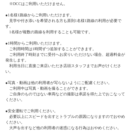
※DCCはご利用いただけません。
TVアニメ「ガーリー・エアフォース」特別企画『グリペン役・森嶋優
タムタム相模原店 ｢冬の！プラモデル展示会｣開催致します♪
花、プラモデル組み立て企画』！第8回
●1名様1路線からご利用いただけます。
2024/11/01(金)～2025/01/10(金)
見学や付き添いを希望される方も原則1名様1路線の利用が必要で
カテゴリ：プラモデル
す。
2019/02/04
1名様が複数の路線を利用することも可能です。
TVアニメ「ガーリー・エアフォース」特別企画『グリペン役・森嶋優
花、プラモデル組み立て企画』！第7回
お客様感謝祭2024夏プレゼント当選発表のお知らせ
●1時間からご利用いただけます。
ご利用時間は1時間ずつ追加することができます。
2024/08/24(土)
ご利用終了時刻までに受付へお戻りいただけない場合、超過料金が
2019/01/31
カテゴリ：キャンペーン
発生します。
TVアニメ「ガーリー・エアフォース」特別企画『グリペン役・森嶋優
利用当日に直接ご来店いただき店頭スタッフまでお声がけくださ
花、プラモデル組み立て企画』！第6回
い。
お客様感謝祭2024夏開催のお知らせ
2024/08/10(土)～2024/08/20(火)
●写真・動画は他の利用者が写らないようにご配慮ください。
2019/01/22
カテゴリ：キャンペーン
ご利用中は写真・動画を撮ることができます。
TVアニメ「ガーリー・エアフォース」特別企画『グリペン役・森嶋優
ご自身のものではない車両などの撮影は承諾を得た上でおこなって
花、プラモデル組み立て企画』！ 第5回
ください。
2024サマーセール開催のお知らせ
●安全運転でご利用ください。
2024/08/10(土)～2024/08/18(日)
2019/01/17
必要以上にスピードを出すとトラブルの原因になりますのでおやめ
カテゴリ：セール
TVアニメ「ガーリー・エアフォース」特別企画『グリペン役・森嶋優
ください。
花、プラモデル組み立て企画』！ 第4回
大声を出すなど他の利用者の迷惑になる行為はおやめください。
話題のコーティング剤「プレミアム ダイアコート プロ」実演イ