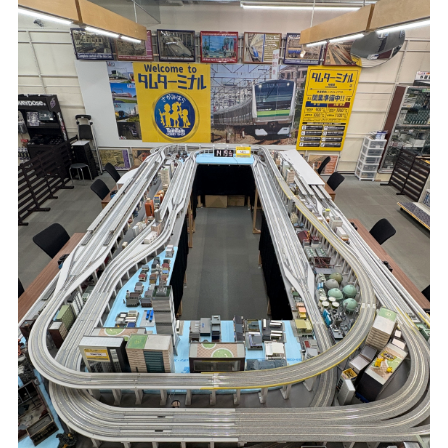
鉄道模型ジオラマ作製実演イベント
2021/08/21
2026/04/05(日)
PCR検査陽性者発生のお知らせ
カテゴリ：鉄道模型
2021/08/04
ターボレーシングレース大会
PCR検査陽性者発生のお知らせ
2026/03/15(日)
カテゴリ：ラジコン
2021/02/24
ホビーショップタムタム岡山店開店のお知らせ
創業50周年感謝祭プレゼント当選者発表のお知らせ
2026/02/21(土)
2021/02/02
カテゴリ：キャンペーン
ホビーショップタムタム金沢店開店のお知らせ
タムターミナル相模原 「貨物列車Day]
2021/01/14
2026/02/08(日)
一部店舗 営業時間変更のお知らせ
カテゴリ：鉄道模型
2021/01/08
ありがとう50周年 創業50周年感謝祭開催のお知らせ