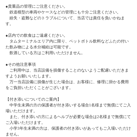
ベント開催決定です♪
●貴重品の管理にご注意ください。
2019/01/14
鉄道模型の車両やケースなどの管理にも十分ご注意ください。
2024/06/23(日)
TVアニメ「ガーリー・エアフォース」特別企画『グリペン役・森嶋優
紛失・盗難などのトラブルについて、当店では責任を負いかねま
カテゴリ：プラモデル
花、プラモデル組み立て企画』！第3回
す。
●店内での飲食はご遠慮ください。
久しぶりに「プラモデルコンテスト」開催決定
2019/01/10
タムターミナルエリア内に限り、ペットボトル飲料などふたの付い
TVアニメ「ガーリー・エアフォース」特別企画『グリペン役・森嶋優
2024/06/20(木)～2024/08/12(月)
た飲み物による水分補給は可能です。
花、プラモデル組み立て企画』！第2回
カテゴリ：プラモデル
飲酒している方はご利用いただけません。
●その他注意事項
2018/12/28
プラモデルコーナーより、エアブラシ体験イベントのご案内で
ご利用中は、当店設備を損傷することのないようご配慮いただきま
す。
P-1 グランプリ 2018 本戦決勝結果
すようお願いいたします。
万一当店設備に損傷が生じた場合は、お客様に、修理に掛かる費用
2024/05/26(日)
をご負担いただくことがございます。
カテゴリ：プラモデル
2018/12/28
TVアニメ「ガーリー・エアフォース」特別企画『グリペン役・森嶋優
【付き添いについてのご案内】
花、プラモデル組み立て企画』！
お客様感謝祭2024春プレゼント当選発表のお知らせ
中学生未満の方の保護者が付き添いする場合1名様まで無償にてご入
場いただけます。
2024/05/25(土)
また、付き添いの方によるヘルプが必要な場合は2名様まで無償にて
2018/12/10
カテゴリ：キャンペーン
ご入場いただけます。
サンシャインワーフ神戸店 グランドオープンのお知らせ
小学3年生未満の方は、保護者の付き添いがあってもご入場いただけ
ません。
お客様感謝祭2024冬開催のお知らせ