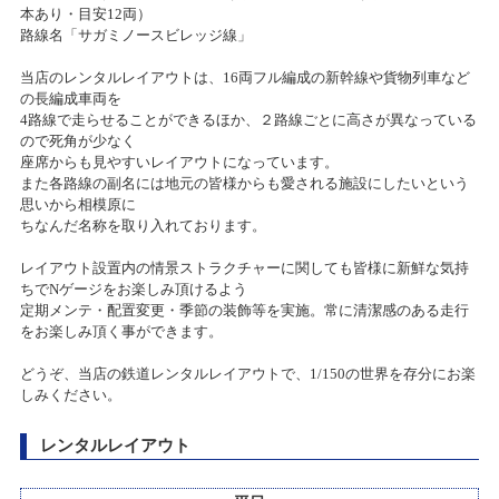
上里店 臨時営業時間変更のお知らせ
本あり・目安12両）
路線名「サガミノースビレッジ線」
『2025夏カスタムミニカーコンテスト』
2020/04/07
当店のレンタルレイアウトは、16両フル編成の新幹線や貨物列車など
2025/06/20(金)～2025/08/11(月)
の長編成車両を
一部店舗 営業時間変更のお知らせ
カテゴリ：ミニカー
4路線で走らせることができるほか、２路線ごとに高さが異なっている
ので死角が少なく
2020/03/19
座席からも見やすいレイアウトになっています。
お客様感謝祭2025春プレゼント当選発表のお知らせ
また各路線の副名には地元の皆様からも愛される施設にしたいという
各種イベント開催中止に関するご案内
思いから相模原に
2025/05/31(土)
ちなんだ名称を取り入れております。
カテゴリ：キャンペーン
2020/03/09
レイアウト設置内の情景ストラクチャーに関しても皆様に新鮮な気持
ホビーショップタムタム札幌店 開店のご案内
【RC】ターボレーシング レース大会
ちでNゲージをお楽しみ頂けるよう
定期メンテ・配置変更・季節の装飾等を実施。常に清潔感のある走行
2025/05/25(日)
2020/03/03
をお楽しみ頂く事ができます。
カテゴリ：ラジコン
上里店 臨時営業時間変更のお知らせ
どうぞ、当店の鉄道レンタルレイアウトで、1/150の世界を存分にお楽
しみください。
子供の日イベント「親子走行体験会」
2020/02/28
2025/05/05(月)
P-1 グランプリ 2019 決勝本戦 開催中止に関するご案内
レンタルレイアウト
カテゴリ：鉄道模型
2020/02/03