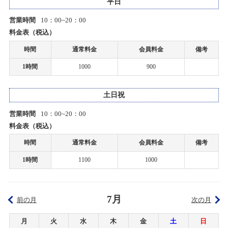
平日
『エアブラシ体験イベント』開催
ホビーショップタムタム札幌店開店のお知らせ
営業時間
10：00~20：00
2025/04/27(日)
カテゴリ：プラモデル
料金表（税込）
2019/12/03
時間
通常料金
会員料金
備考
上里店カーペットドリフトサーキットをノンジャンルサーキットへ移
お客様感謝祭2025春開催のお知らせ
行します。
1時間
1000
900
2025/04/26(土)～2025/05/20(火)
カテゴリ：キャンペーン
2019/11/21
土日祝
アオシマ グラチャンシリーズ タムタム限定再生産商品のご案内
第５回カスタムミニカー展示会
営業時間
10：00~20：00
2019/11/20
料金表（税込）
2025/04/01(火)～2025/05/09(金)
カテゴリ：ミニカー
上里店サーキットお休みのお知らせ
時間
通常料金
会員料金
備考
1時間
1100
1000
春だ作ろう！スケモ展示会
2019/10/11
台風19号の影響による臨時休業および営業時間変更のお知らせ
2025/04/01(火)～2025/05/09(金)
カテゴリ：プラモデル
7月
前の月
次の月
2019/06/20
ＳＡＧＡＭＩ ＧＩＲＬＳ ＣＯＬＬＥＣＴＩＯＮ
6月30日の上里店サーキットの営業
月
火
水
木
金
土
日