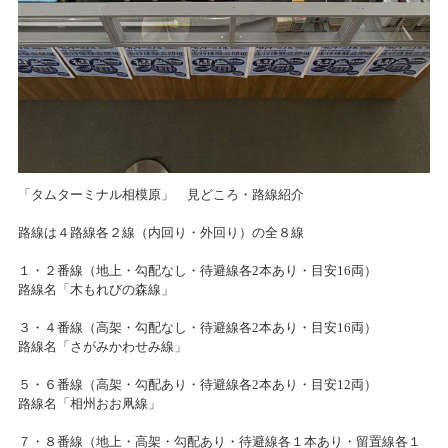
一部店舗 営業時間変更のお知らせ
2026/01/17(土)～2026/02/16(月)
カテゴリ：キャンペーン
2020/05/06
タムタム岐阜店の営業時間短縮とサーキット休止期間延長のお知らせ
タムタム相模原店プレゼンツ『2025 冬の！プラモデル展示会』
2025/12/01(月)～2026/01/12(月)
2020/05/05
カテゴリ：プラモデル
筑紫野店の営業時間短縮とサーキット休止期間延長のお知らせ
『エアブラシ体験イベント』開催
「タムターミナル相模原」 見どころ・路線紹介
2020/04/27
2025/11/30(日)
新型コロナウィルス感染症対策について
路線は４路線各２線（内回り・外回り）の全８線
カテゴリ：プラモデル
１・２番線（地上・勾配なし・待避線各2本あり・目安16両）
2020/04/23
路線名「木もれびの森線」
タムターミナル相模原『寝台列車Day』
タム・タム上里店、サーキット営業休止のご案内
2025/11/01(土)
３・４番線（高架・勾配なし・待避線各2本あり・目安16両）
カテゴリ：鉄道模型
路線名「さがみかわせみ線」
2020/04/22
札幌店 グランドオープンのお知らせ
５・６番線（高架・勾配あり・待避線各2本あり・目安12両）
タムタム相模原店 プレゼンツ『輝け！プラモデルコンテスト』
路線名「相州おお凧線」
2025/06/20(金)～2025/08/11(月)
2020/04/17
７・８番線（地上・高架・勾配あり・待避線各１本あり・留置線各１
カテゴリ：プラモデル