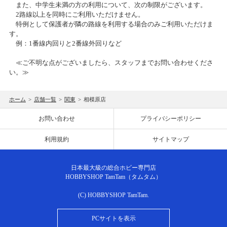
また、中学生未満の方の利用について、次の制限がございます。
2018/12/05
2024/05/07(火)～2024/05/20(月)
2路線以上を同時にご利用いただけません。
ニコニコ感謝祭当選者様発表
カテゴリ：キャンペーン
特例として保護者が隣の路線を利用する場合のみご利用いただけま
す。
例：1番線内回りと2番線外回りなど
2018/09/26
GW「角ラマ」製作イベント
ホビーリサイクルショップ クルクルが タムタム秋葉原店内にオープ
≪ご不明な点がございましたら、スタッフまでお問い合わせくださ
2024/05/04(土)
ンいたします
い。≫
カテゴリ：鉄道模型
2018/04/21
ホーム
>
店舗一覧
>
関東
>
相模原店
プラモデルコーナーよりプラモデル展示イベントのお知らせで
TamTam千葉店GWイベント開催！
す。
お問い合わせ
プライバシーポリシー
2024/04/01(月)～2024/04/21(日)
2018/03/03
カテゴリ：プラモデル
利用規約
サイトマップ
2018 IFMAR R/C Drift World Cup 最終予選開催！
プラモデルコーナーよりイベントのお知らせです。
日本最大級の総合ホビー専門店
2017/08/06
HOBBYSHOP TamTam（タムタム）
2024/03/31(日)
タムタム相模原店 納涼祭開催のご案内
カテゴリ：プラモデル
(C) HOBBYSHOP TamTam.
2017/07/22
お客様感謝祭2024冬プレゼント当選発表のお知らせ
PCサイトを表示
タム・タム大宮店12周年祭開催