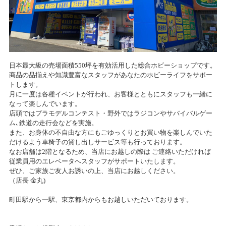
日本最大級の売場面積550坪を有効活用した総合ホビーショップです。
商品の品揃えや知識豊富なスタッフがあなたのホビーライフをサポー
トします。
月に一度は各種イベントが行われ、お客様とともにスタッフも一緒に
なって楽しんでいます。
店頭ではプラモデルコンテスト・野外ではラジコンやサバイバルゲー
ム､鉄道の走行会などを実施。
また、お身体の不自由な方にもごゆっくりとお買い物を楽しんでいた
だけるよう車椅子の貸し出しサービス等も行っております。
なお店舗は2階となるため、当店にお越しの際は ご連絡いただければ
従業員用のエレベータへスタッフがサポートいたします。
ぜひ、ご家族ご友人お誘いの上、当店にお越しください。
（店長 金丸)
町田駅から一駅、東京都内からもお越しいただいております。