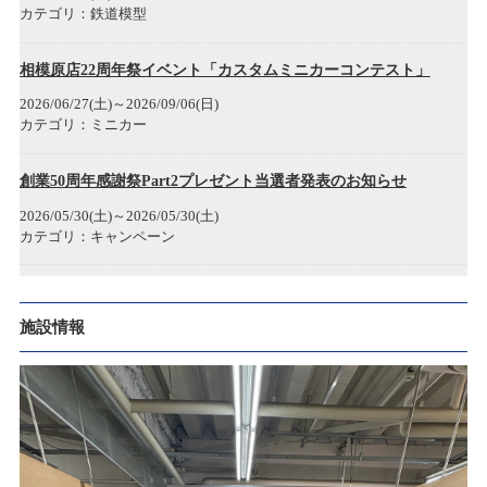
カテゴリ：鉄道模型
2022/12/05
年末年始各店舗営業時間のお知らせ
相模原店22周年祭イベント「カスタムミニカーコンテスト」
2026/06/27(土)～2026/09/06(日)
2022/11/22
カテゴリ：ミニカー
タムタム1/2(ハーフ)岐阜マーサ21店 開店のお知らせ
創業50周年感謝祭Part2プレゼント当選者発表のお知らせ
2022/08/29
2026/05/30(土)～2026/05/30(土)
お詫び
カテゴリ：キャンペーン
2022/07/04
タムターミナル相模原『東急電鉄DAY 』
クルクル秋葉原店 臨時休業のお知らせ
施設情報
2026/05/03(日)
カテゴリ：鉄道模型
2022/05/02
SPARK商品 価格改訂のお知らせ
ありがとう50周年 創業50周年感謝祭Part2開催のお知らせ
2026/04/25(土)～2026/05/25(月)
2022/04/14
カテゴリ：キャンペーン
ゴールデンウィーク期間中の営業時間変更のお知らせ