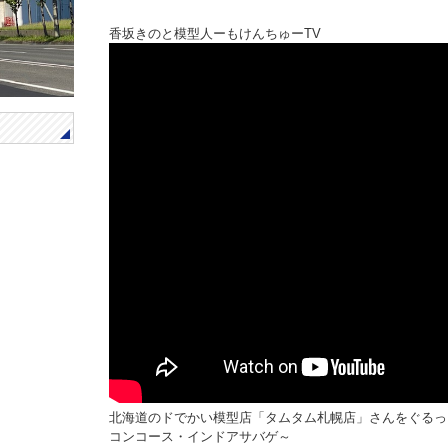
香坂きのと模型人ーもけんちゅーTV
北海道のドでかい模型店「タムタム札幌店」さんをぐるっ
コンコース・インドアサバゲ～