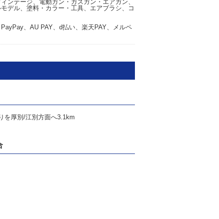
ヴィンテージ、電動ガン・ガスガン・エアガン、
ルモデル、塗料・カラー・工具、エアブラシ、コ
yPay、AU PAY、d払い、楽天PAY、メルペ
りを厚別/江別方面へ3.1km
合