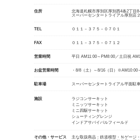
住所
北海道札幌市厚別区厚別西4条2丁目8
スーパーセンタートライアル厚別店
TEL
０１１－３７５－０７０１
FAX
０１１－３７５－０７１２
営業時間
平日 AM11:00～PM8:00／土日祝 AM1
お盆営業時間
・8/8（土）～8/16（日）※AM10:00～
駐車場
スーパーセンタートライアル平面駐車場
施設
ラジコンサーキット
ミニッツサーキット
ミニ四駆サーキット
シューティングレンジ
インドアサバイバルフィールド
その他・サービス
主な取扱商品：鉄道模型・Ｎゲージ・ＨＯ