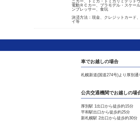
ニカー、トミカ・トミカリミテッド
電動ＲＣカー、プラモデル・スケー
ンプレッサー、食玩
決済方法：現金、クレジットカード、Pa
イ等
車でお越しの場合
札幌新道(国道274号)より厚別通
公共交通機関でお越しの場
厚別駅 1出口から徒歩約15分
平和駅出口から徒歩約25分
新札幌駅 2出口から徒歩約30分