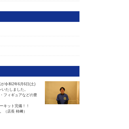
令和2年6月6日(土)
ンいたしました。
・フィギュアなどの豊
ーキット完備！！
。（店長 柿﨑）