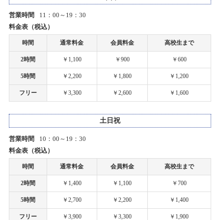
ゴールデンウィーク期間中の営業時間変更のお知らせ
【札幌店】ミニ四駆計測会開催！
営業時間
11：00～19：30
2026/02/22(日)
2022/02/14
料金表（税込）
カテゴリ：ラジコン
タムタム札幌店オンラインショップOPENのお知らせ
時間
通常料金
会員料金
高校生まで
創業50周年感謝祭プレゼント当選者発表のお知らせ
2時間
￥1,100
￥900
￥600
2021/08/21
2026/02/21(土)
PCR検査陽性者発生のお知らせ
5時間
￥2,200
￥1,800
￥1,200
カテゴリ：キャンペーン
フリー
￥3,300
￥2,600
￥1,600
2021/08/04
【札幌店】プラモデル展示イベント２種開催！！
PCR検査陽性者発生のお知らせ
土日祝
2026/02/07(土)～2026/04/05(日)
カテゴリ：プラモデル
2021/02/24
営業時間
10：00～19：30
料金表（税込）
ホビーショップタムタム岡山店開店のお知らせ
ありがとう50周年 創業50周年感謝祭開催のお知らせ
時間
通常料金
会員料金
高校生まで
2026/01/17(土)～2026/02/16(月)
2021/02/02
2時間
￥1,400
￥1,100
￥700
カテゴリ：キャンペーン
ホビーショップタムタム金沢店開店のお知らせ
5時間
￥2,700
￥2,200
￥1,400
【札幌店】だーやまプレゼンツドリフト走行会開催！
2021/01/14
フリー
￥3,900
￥3,300
￥1,900