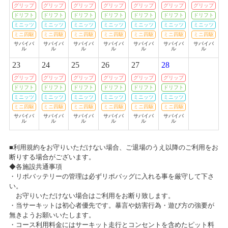
【札幌店】ガンプラ組立体験会を開催します！
グリップ
グリップ
グリップ
グリップ
グリップ
グリップ
グリップ
2019/01/17
ドリフト
ドリフト
ドリフト
ドリフト
ドリフト
ドリフト
ドリフト
TVアニメ「ガーリー・エアフォース」特別企画『グリペン役・森嶋優
2024/06/30(日)
ミニッツ
ミニッツ
ミニッツ
ミニッツ
ミニッツ
ミニッツ
ミニッツ
花、プラモデル組み立て企画』！ 第4回
カテゴリ：プラモデル
ミニ四駆
ミニ四駆
ミニ四駆
ミニ四駆
ミニ四駆
ミニ四駆
ミニ四駆
サバイバ
サバイバ
サバイバ
サバイバ
サバイバ
サバイバ
サバイバ
ル
ル
ル
ル
ル
ル
ル
2019/01/14
【札幌店】4周年祭開催のお知らせ
23
24
25
26
27
28
TVアニメ「ガーリー・エアフォース」特別企画『グリペン役・森嶋優
2024/06/30(日)
花、プラモデル組み立て企画』！第3回
グリップ
グリップ
グリップ
グリップ
グリップ
グリップ
カテゴリ：その他
ドリフト
ドリフト
ドリフト
ドリフト
ドリフト
ドリフト
ミニッツ
ミニッツ
ミニッツ
ミニッツ
ミニッツ
ミニッツ
2019/01/10
ミニ四駆
ミニ四駆
ミニ四駆
ミニ四駆
ミニ四駆
ミニ四駆
プラモデル展示会 「模型最前線2024 ～夏のキャラモデル～」
TVアニメ「ガーリー・エアフォース」特別企画『グリペン役・森嶋優
サバイバ
サバイバ
サバイバ
サバイバ
サバイバ
サバイバ
ル
ル
ル
ル
ル
ル
2024/05/27(月)～2024/07/21(日)
花、プラモデル組み立て企画』！第2回
カテゴリ：プラモデル
■利用規約をお守りいただけない場合、ご退場のうえ以降のご利用をお
2018/12/28
断りする場合がございます。
お客様感謝祭2024春プレゼント当選発表のお知らせ
P-1 グランプリ 2018 本戦決勝結果
◆各施設共通事項
2024/05/25(土)
・リポバッテリーの管理は必ずリポバッグに入れる事を厳守して下さ
カテゴリ：キャンペーン
い。
2018/12/28
お守りいただけない場合はご利用をお断り致します。
TVアニメ「ガーリー・エアフォース」特別企画『グリペン役・森嶋優
・当サーキットは初心者優先です。暴言や妨害行為・遊び方の強要が
RDX MASTERS Rd.3タムタム札幌店で開催決定！
花、プラモデル組み立て企画』！
無きようお願いいたします。
・コース利用料金にはサーキット走行とコンセントを含めたピット料
2024/05/19(日)～2024/05/19(日)