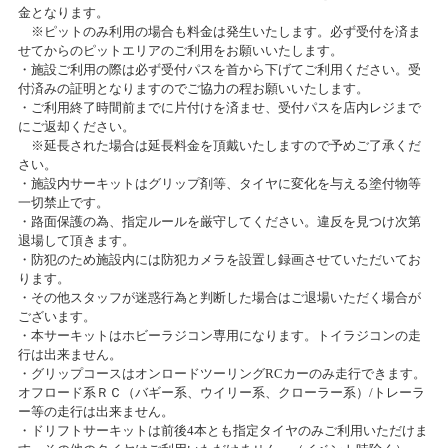
金となります。
カテゴリ：ラジコン
2018/12/10
※ピットのみ利用の場合も料金は発生いたします。必ず受付を済ま
サンシャインワーフ神戸店 グランドオープンのお知らせ
せてからのピットエリアのご利用をお願いいたします。
・施設ご利用の際は必ず受付パスを首から下げてご利用ください。受
お客様感謝祭2024冬開催のお知らせ
付済みの証明となりますのでご協力の程お願いいたします。
2018/12/05
2024/05/07(火)～2024/05/20(月)
・ご利用終了時間前までに片付けを済ませ、受付パスを店内レジまで
カテゴリ：キャンペーン
ニコニコ感謝祭当選者様発表
にご返却ください。
※延長された場合は延長料金を頂戴いたしますので予めご了承くだ
さい。
だーやまプレゼンツ「ドリフト走行会～AKIとLET’S TO RUN
2018/09/26
・施設内サーキットはグリップ剤等、タイヤに変化を与える塗付物等
～」
ホビーリサイクルショップ クルクルが タムタム秋葉原店内にオープ
一切禁止です。
ンいたします
・路面保護の為、指定ルールを厳守してください。違反を見つけ次第
2024/04/28(日)～2024/04/28(日)
退場して頂きます。
カテゴリ：ラジコン
・防犯のため施設内には防犯カメラを設置し録画させていただいてお
2018/04/21
ります。
プラモデル展示会「模型最前線2024 ～春のスケールモデル～」
TamTam千葉店GWイベント開催！
・その他スタッフが迷惑行為と判断した場合はご退場いただく場合が
ございます。
2024/04/01(月)～2024/05/19(日)
・本サーキットはホビーラジコン専用になります。トイラジコンの走
カテゴリ：プラモデル
2018/03/03
行は出来ません。
2018 IFMAR R/C Drift World Cup 最終予選開催！
・グリップコースはオンロードツーリングRCカーのみ走行できます。
オフロード系ＲＣ（バギー系、ウイリー系、クローラー系）/トレーラ
お客様感謝祭2024冬プレゼント当選発表のお知らせ
ー等の走行は出来ません。
2017/07/22
2024/03/02(土)
・ドリフトサーキットは前後4本とも指定タイヤのみご利用いただけま
カテゴリ：キャンペーン
タム・タム大宮店12周年祭開催