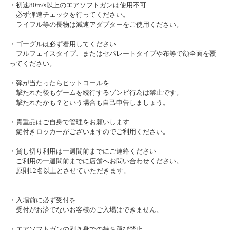
夏のニコニコ感謝祭 当選者発表！！
・初速80m/s以上のエアソフトガンは使用不可
必ず弾速チェックを行ってください。
4ｏｎ4ＢＡＴＴＬＥ～ＴａｍＴａｍステージ札幌～Vol.2
ライフル等の長物は減速アダプターをご使用ください。
2023/12/10(日)～2023/12/10(日)
カテゴリ：ミリタリー
・ゴーグルは必ず着用してください
フルフェイスタイプ、またはセパレートタイプや布等で顔全面を覆
ってください。
2023年末セール開催のお知らせ
・弾が当たったらヒットコールを
2023/11/23(木)～2023/12/31(日)
撃たれた後もゲームを続行するゾンビ行為は禁止です。
カテゴリ：セール
撃たれたかも？という場合も自己申告しましょう。
2対2ペアサバゲー大会「2on2BATTLE」～TamTamステージ札幌
・貴重品はご自身で管理をお願いします
～Vol.1開催
鍵付きロッカーがございますのでご利用ください。
2023/11/04(土)～2023/11/04(土)
・貸し切り利用は一週間前までにご連絡ください
カテゴリ：ミリタリー
ご利用の一週間前までに店舗へお問い合わせください。
原則12名以上とさせていただきます。
タムタム札幌店プラモデルコンテスト「模型最前線2023」開催！
2023/11/03(金)～2024/01/21(日)
・入場前に必ず受付を
カテゴリ：プラモデル
受付がお済でないお客様のご入場はできません。
・エアソフトガンの剥き身での持ち運び禁止