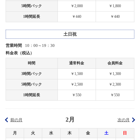
2024/11/24(日)
5時間パック
￥2,000
￥1,800
2019/06/20
カテゴリ：ラジコン
1時間延長
￥440
￥440
6月30日の上里店サーキットの営業
タムタム札幌店プラモデルコンテスト「模型最前線2024」開催！
2019/05/07
土日祝
2024/10/29(火)～2025/01/19(日)
タムタム白子店グランドOPENのお知らせ
カテゴリ：プラモデル
営業時間
10：00～19：30
料金表（税込）
2019/04/27
【札幌店】ミニ四駆計測会開催！
時間
通常料金
会員料金
タムタム白子店２階 一時閉店のお知らせ
2024/10/27(日)
3時間パック
￥1,500
￥1,300
カテゴリ：ラジコン
2019/04/27
5時間パック
￥2,500
￥2,300
タムタム白子店１階 一時閉店のお知らせ
お客様感謝祭2024夏プレゼント当選発表のお知らせ
1時間延長
￥550
￥550
2024/08/24(土)
2019/02/27
カテゴリ：キャンペーン
TVｱﾆﾒ「ガーリー・エアフォース」特別企画『グリペン役・森嶋優
2月
花、プラモデル組み立て企画』！第10回
前の月
次の月
【札幌店】ミニ四駆計測会開催！
2024/08/10(土)
月
火
水
木
金
土
日
2019/02/18
カテゴリ：ラジコン