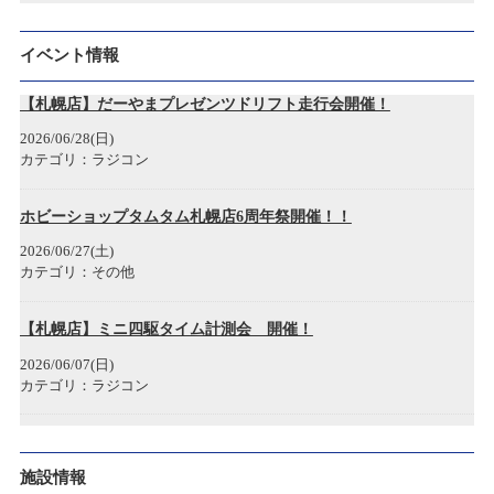
2023/04/28
広島アルパーク店 開店のお知らせ
イベント情報
2022/12/19
【札幌店】だーやまプレゼンツドリフト走行会開催！
神戸三宮店開店のお知らせ
2026/06/28(日)
カテゴリ：ラジコン
2022/12/05
年末年始各店舗営業時間のお知らせ
ホビーショップタムタム札幌店6周年祭開催！！
2026/06/27(土)
2022/11/22
カテゴリ：その他
タムタム1/2(ハーフ)岐阜マーサ21店 開店のお知らせ
【札幌店】ミニ四駆タイム計測会 開催！
2022/09/16
2026/06/07(日)
タムタム札幌店プラモデル展示会 「第4回 サツタム模型最前線」
カテゴリ：ラジコン
2022/08/29
創業50周年感謝祭Part2プレゼント当選者発表のお知らせ
お詫び
施設情報
2026/05/30(土)～2026/05/30(土)