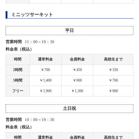
2025/11/30(日)
一部店舗 営業時間変更のお知らせ
カテゴリ：ラジコン
ミニッツサーキット
2021/01/08
【札幌店】プラモデルコンテスト2025開催！
一部店舗 営業時間変更のお知らせ
平日
2025/11/15(土)～2026/01/16(金)
カテゴリ：プラモデル
営業時間
11：00～19：30
2020/05/06
料金表（税込）
タムタム岐阜店の営業時間短縮とサーキット休止期間延長のお知らせ
【札幌店】RCボディ展示会開催！！
時間
通常料金
会員料金
高校生まで
2025/09/20(土)～2025/10/26(日)
2020/05/05
2時間
￥700
￥450
￥350
カテゴリ：ラジコン
筑紫野店の営業時間短縮とサーキット休止期間延長のお知らせ
5時間
￥1,400
￥900
￥700
【札幌店】2on2 サバゲーイベント開催！
2020/04/27
フリー
￥1,900
￥1,300
￥900
新型コロナウィルス感染症対策について
2025/07/06(日)
カテゴリ：ミリタリー
土日祝
2020/04/23
営業時間
10：00～19：30
【札幌店】オープン５周年祭開催！！
タム・タム上里店、サーキット営業休止のご案内
料金表（税込）
2025/06/14(土)～2025/06/15(日)
カテゴリ：その他
時間
通常料金
会員料金
高校生まで
2020/04/22