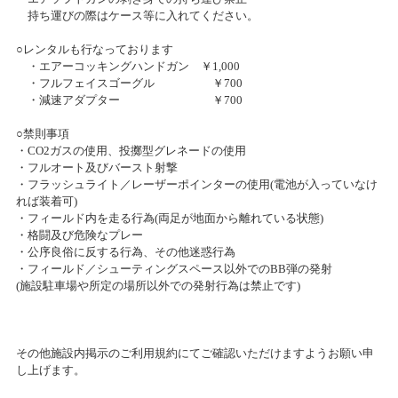
筑紫野店リニューアルオープンのお知らせ
持ち運びの際はケース等に入れてください。
2023/11/01(水)～2023/12/31(日)
○レンタルも行なっております
カテゴリ：その他
・エアーコッキングハンドガン ￥1,000
・フルフェイスゴーグル ￥700
ドリフトイベント「トライアルD in札幌」開催！
・減速アダプター ￥700
2023/10/29(日)～2023/10/29(日)
○禁則事項
カテゴリ：ラジコン
・CO2ガスの使用、投擲型グレネードの使用
・フルオート及びバースト射撃
・フラッシュライト／レーザーポインターの使用(電池が入っていなけ
T.D.R.2023 HIROSHIMA 開催！
れば装着可)
2023/10/22(日)～2023/10/22(日)
・フィールド内を走る行為(両足が地面から離れている状態)
カテゴリ：ラジコン
・格闘及び危険なプレー
・公序良俗に反する行為、その他迷惑行為
・フィールド／シューティングスペース以外でのBB弾の発射
ミニッツカップ2023開催！
(施設駐車場や所定の場所以外での発射行為は禁止です)
2023/09/16(土)～2023/09/17(日)
カテゴリ：ラジコン
その他施設内掲示のご利用規約にてご確認いただけますようお願い申
し上げます。
「北海道王座決定戦」開催！