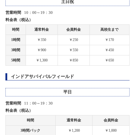
タムタム札幌店「模型最前線2025～春のスケールモデル～」開
2020/02/28
土日祝
催！
P-1 グランプリ 2019 決勝本戦 開催中止に関するご案内
営業時間
10：00～19：30
2025/04/01(火)～2025/07/13(日)
料金表（税込）
カテゴリ：プラモデル
2020/02/03
時間
通常料金
会員料金
高校生まで
ホビーショップタムタム札幌店開店のお知らせ
お客様感謝祭2025冬プレゼント当選発表のお知らせ
1時間
￥350
￥250
￥170
2025/03/08(土)
2019/12/03
3時間
￥900
￥550
￥450
カテゴリ：キャンペーン
上里店カーペットドリフトサーキットをノンジャンルサーキットへ移
5時間
￥1,300
￥850
￥650
行します。
タムタム札幌店お子様限定展示会「模型展示会」開催！
2019/11/21
インドアサバイバルフィールド
2025/02/03(月)～2025/06/01(日)
カテゴリ：プラモデル
アオシマ グラチャンシリーズ タムタム限定再生産商品のご案内
平日
お客様感謝祭2025冬開催のお知らせ
2019/11/20
営業時間
11：00～19：30
上里店サーキットお休みのお知らせ
2025/01/25(土)～2025/02/25(火)
料金表（税込）
カテゴリ：キャンペーン
時間
通常料金
会員料金
2019/10/11
台風19号の影響による臨時休業および営業時間変更のお知らせ
【札幌店】ミニ四駆計測会開催！
3時間パック
￥1,200
￥1,000