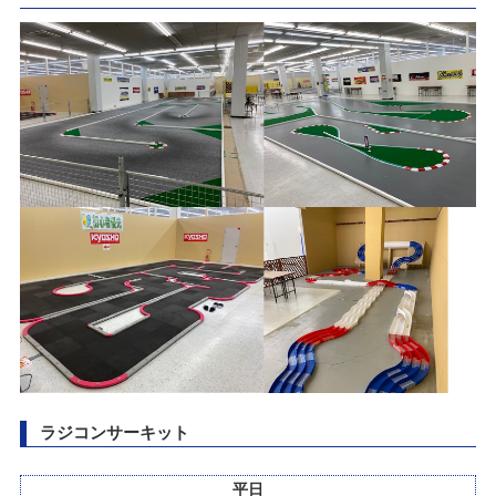
カテゴリ：キャンペーン
2022/07/04
クルクル秋葉原店 臨時休業のお知らせ
【RC】RC MASTERS 北海道大会 開催！
2026/05/10(日)
2022/06/17
カテゴリ：ラジコン
タムタム札幌店プラモデル展示会 「第3回 サツタム模型最前線Ver.境
界戦機」
ありがとう50周年 創業50周年感謝祭Part2開催のお知らせ
2026/04/25(土)～2026/05/25(月)
2022/06/17
カテゴリ：キャンペーン
「札幌店2周年祭～タムフェス2022～」開催
NEW模型最前線2026～春のスケールプラモデル～開催！！
2022/06/05
2026/04/07(火)～2026/05/17(日)
〈RC/イベント〉「T.D.R 2022 SAPPORO」開催のご案内
カテゴリ：プラモデル
2022/05/02
【札幌店】だーやまプレゼンツドリフト走行会
SPARK商品 価格改訂のお知らせ
ラジコンサーキット
2026/03/29(日)
カテゴリ：ラジコン
2022/04/14
平日