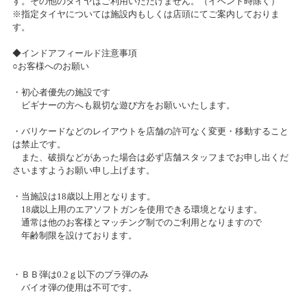
す。その他のタイヤはご利用いただけません。（イベント時除く）
※指定タイヤについては施設内もしくは店頭にてご案内しておりま
す。
2017/07/06
3ｏｎ3ＢＡＴＴＬＥ～ＴａｍＴａｍステージ札幌～Vol.3
Tam・Ｔａｍ千葉店３周年記念祭！
◆インドアフィールド注意事項
2024/02/26(月)～2024/02/26(月)
○お客様へのお願い
カテゴリ：ミリタリー
2017/01/10
・初心者優先の施設です
宝くじチャンス 当選番号発表
タムタム札幌店ジオラマ展示会「これこそ模型の醍醐味っし
ビギナーの方へも親切な遊び方をお願いいたします。
ょ!!」開催！
・バリケードなどのレイアウトを店舗の許可なく変更・移動すること
2024/02/05(月)～2024/03/31(日)
2016/11/28
は禁止です。
カテゴリ：鉄道模型
ニコニコ感謝祭当選者様発表
また、破損などがあった場合は必ず店舗スタッフまでお申し出くだ
さいますようお願い申し上げます。
お客様感謝祭2024冬開催のお知らせ
2015/12/01
・当施設は18歳以上用となります。
『秋のニコニコ感謝祭』プレゼント当選者発表
2024/01/27(土)～2024/02/26(月)
18歳以上用のエアソフトガンを使用できる環境となります。
カテゴリ：キャンペーン
通常は他のお客様とマッチング制でのご利用となりますので
年齢制限を設けております。
2015/10/20
2024 新春セール開催のお知らせ
秋のニコニコ感謝祭開催のお知らせ
・ＢＢ弾は0.2ｇ以下のプラ弾のみ
2024/01/01(月)～2024/01/08(月)
バイオ弾の使用は不可です。
カテゴリ：セール
2015/08/28