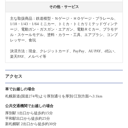
その他・サービス
主な取扱商品：鉄道模型・Ｎゲージ・ＨＯゲージ・プラレール、
1/18・1/43・1/64 ミニカー、トミカ・トミカリミテッドヴィンテ
ージ、電動ガン・ガスガン・エアガン、電動ＲＣカー、プラモデ
ル・スケールモデル、塗料・カラー・工具、エアブラシ、コンプ
レッサー、食玩
決済方法：現金、クレジットカード、PayPay、AU PAY、d払い、
楽天PAY、メルペイ等
アクセス
車でお越しの場合
札幌新道(国道274号)より厚別通りを厚別/江別方面へ3.1km
公共交通機関でお越しの場合
厚別駅 1出口から徒歩約15分
平和駅出口から徒歩約25分
新札幌駅 2出口から徒歩約30分