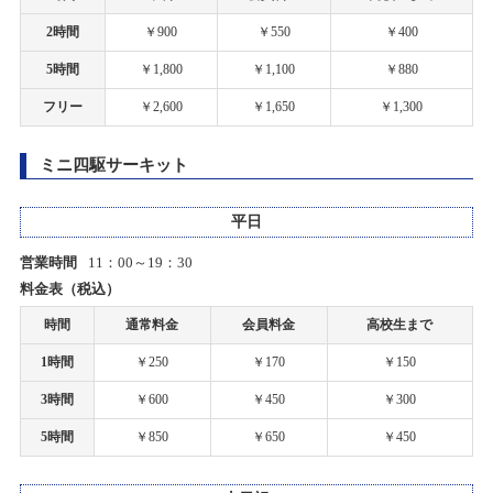
札幌店 グランドオープンのお知らせ
2時間
￥900
￥550
￥400
【札幌店】ミニ四駆タイム計測会開催！
5時間
￥1,800
￥1,100
￥880
2020/04/17
2025/06/08(日)
カテゴリ：ラジコン
上里店 臨時営業時間変更のお知らせ
フリー
￥2,600
￥1,650
￥1,300
お客様感謝祭2025春プレゼント当選発表のお知らせ
2020/04/07
ミニ四駆サーキット
一部店舗 営業時間変更のお知らせ
2025/05/31(土)
カテゴリ：キャンペーン
平日
2020/03/19
営業時間
11：00～19：30
【札幌店】だーやまプレゼンツドリフト走行会開催！
各種イベント開催中止に関するご案内
料金表（税込）
2025/05/18(日)
時間
通常料金
会員料金
高校生まで
カテゴリ：ラジコン
2020/03/09
ホビーショップタムタム札幌店 開店のご案内
1時間
￥250
￥170
￥150
お客様感謝祭2025春開催のお知らせ
3時間
￥600
￥450
￥300
2020/03/03
2025/04/26(土)～2025/05/20(火)
5時間
￥850
￥650
￥450
カテゴリ：キャンペーン
上里店 臨時営業時間変更のお知らせ