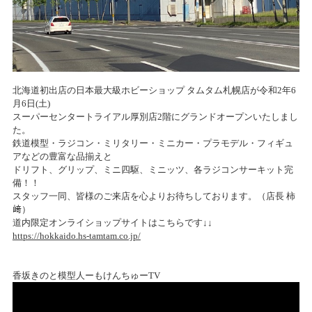
北海道初出店の日本最大級ホビーショップ タムタム札幌店が令和2年6
月6日(土)
スーパーセンタートライアル厚別店2階にグランドオープンいたしまし
た。
鉄道模型・ラジコン・ミリタリー・ミニカー・プラモデル・フィギュ
アなどの豊富な品揃えと
ドリフト、グリップ、ミニ四駆、ミニッツ、各ラジコンサーキット完
備！！
スタッフ一同、皆様のご来店を心よりお待ちしております。（店長 柿
﨑）
道内限定オンライショップサイトはこちらです↓↓
https://hokkaido.hs-tamtam.co.jp/
香坂きのと模型人ーもけんちゅーTV