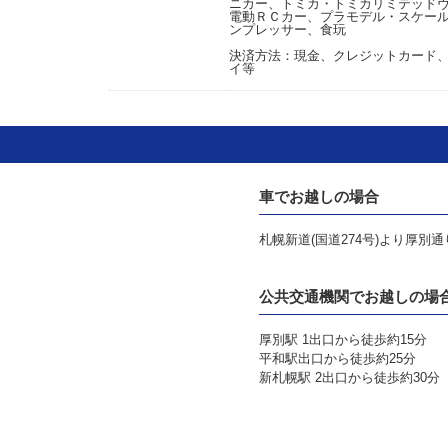
ニカー、トミカ・トミカリミテッド
電動ＲＣカー、プラモデル・スケー
ンプレッサー、食玩
決済方法：現金、クレジットカード、Pa
イ等
車でお越しの場合
札幌新道(国道274号)より厚別通
公共交通機関でお越しの場
厚別駅 1出口から徒歩約15分
平和駅出口から徒歩約25分
新札幌駅 2出口から徒歩約30分