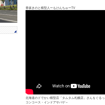
香坂きのと模型人ーもけんちゅーTV
北海道のドでかい模型店「タムタム札幌店」さんをぐるっ
コンコース・インドアサバゲ～