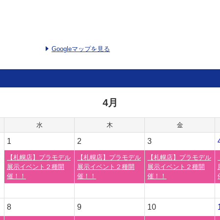
Googleマップを見る
4月
水
木
金
1
2
3
【札幌店】プラモデル
【札幌店】プラモデル
【札幌店】プラモデル
展示イベント２種開
展示イベント２種開
展示イベント２種開
催！！
催！！
催！！
8
9
10