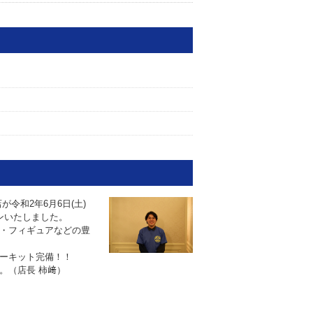
令和2年6月6日(土)
ンいたしました。
・フィギュアなどの豊
ーキット完備！！
。（店長 柿﨑）