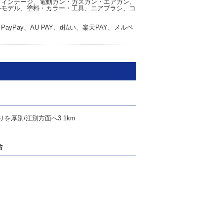
ヴィンテージ、電動ガン・ガスガン・エアガン、
ルモデル、塗料・カラー・工具、エアブラシ、コ
yPay、AU PAY、d払い、楽天PAY、メルペ
りを厚別/江別方面へ3.1km
合