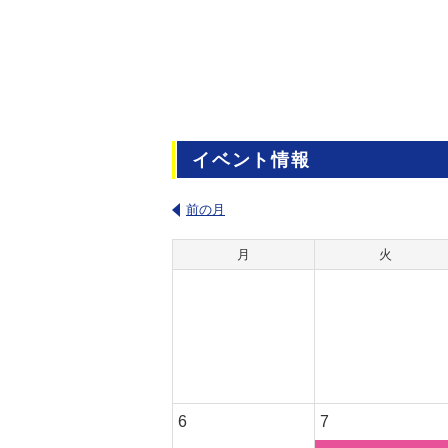
イベント情報
前の月
月
火
6
7