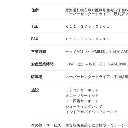
住所
北海道札幌市厚別区厚別西4条2丁目8
スーパーセンタートライアル厚別店
TEL
０１１－３７５－０７０１
FAX
０１１－３７５－０７１２
営業時間
平日 AM11:00～PM8:00／土日祝 AM1
お盆営業時間
・8/8（土）～8/16（日）※AM10:00～
駐車場
スーパーセンタートライアル平面駐車場
施設
ラジコンサーキット
ミニッツサーキット
ミニ四駆サーキット
シューティングレンジ
インドアサバイバルフィールド
その他・サービス
主な取扱商品：鉄道模型・Ｎゲージ・ＨＯ