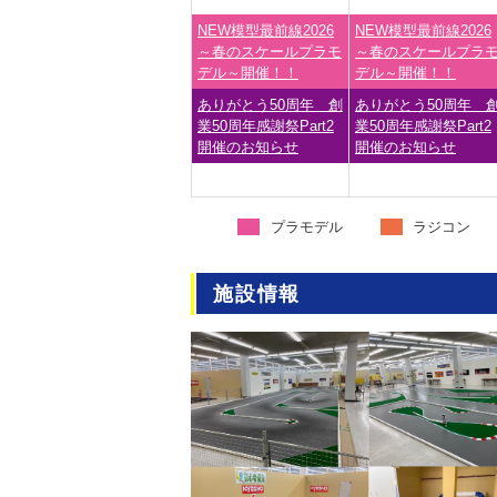
NEW模型最前線2026
NEW模型最前線2026
～春のスケールプラモ
～春のスケールプラ
デル～開催！！
デル～開催！！
ありがとう50周年 創
ありがとう50周年 
業50周年感謝祭Part2
業50周年感謝祭Part2
開催のお知らせ
開催のお知らせ
プラモデル
ラジコン
施設情報