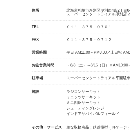
住所
北海道札幌市厚別区厚別西4条2丁目8
スーパーセンタートライアル厚別店
TEL
０１１－３７５－０７０１
FAX
０１１－３７５－０７１２
営業時間
平日 AM11:00～PM8:00／土日祝 AM1
お盆営業時間
・8/8（土）～8/16（日）※AM10:00～
駐車場
スーパーセンタートライアル平面駐車場
施設
ラジコンサーキット
ミニッツサーキット
ミニ四駆サーキット
シューティングレンジ
インドアサバイバルフィールド
その他・サービス
主な取扱商品：鉄道模型・Ｎゲージ・ＨＯ