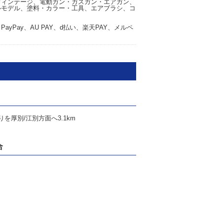
ヴィンテージ、電動ガン・ガスガン・エアガン、
ルモデル、塗料・カラー・工具、エアブラシ、コ
yPay、AU PAY、d払い、楽天PAY、メルペ
りを厚別/江別方面へ3.1km
合