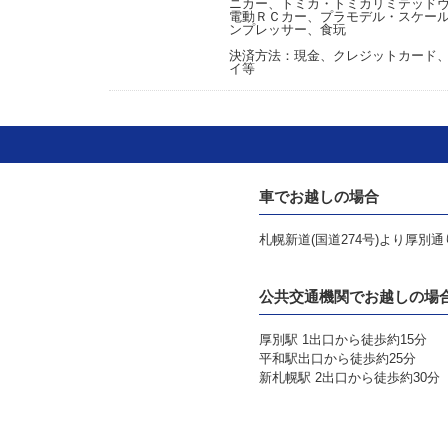
ニカー、トミカ・トミカリミテッド
電動ＲＣカー、プラモデル・スケー
ンプレッサー、食玩
決済方法：現金、クレジットカード、Pa
イ等
車でお越しの場合
札幌新道(国道274号)より厚別通
公共交通機関でお越しの場
厚別駅 1出口から徒歩約15分
平和駅出口から徒歩約25分
新札幌駅 2出口から徒歩約30分