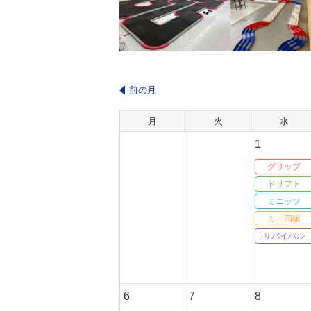
前の月
月
火
水
1
グリップ
ドリフト
ミニッツ
ミニ四駆
サバイバル
6
7
8