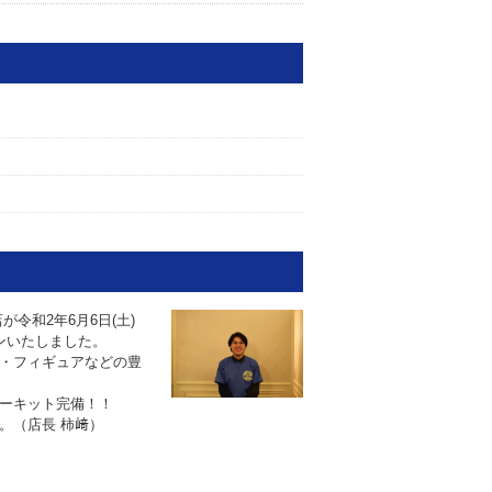
令和2年6月6日(土)
ンいたしました。
・フィギュアなどの豊
ーキット完備！！
。（店長 柿﨑）