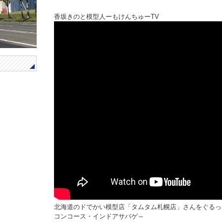
香坂きのと模型人ーもけんちゅーTV
北海道のドでかい模型店「タムタム札幌店」さんをぐるっ
コンコース・インドアサバゲ～