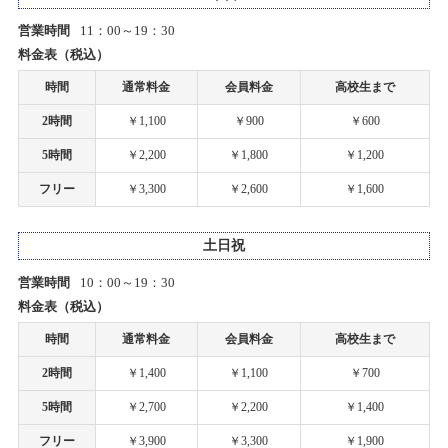
ゴールデンウィーク期間中の営業時間変更のお知らせ
【札幌店】ミニ四駆計測会開催！
営業時間
11：00～19：30
2026/02/22(日)
2022/02/14
料金表（税込）
カテゴリ：ラジコン
タムタム札幌店オンラインショップOPENのお知らせ
時間
通常料金
会員料金
高校生まで
創業50周年感謝祭プレゼント当選者発表のお知らせ
2時間
￥1,100
￥900
￥600
2021/08/21
2026/02/21(土)
PCR検査陽性者発生のお知らせ
5時間
￥2,200
￥1,800
￥1,200
カテゴリ：キャンペーン
フリー
￥3,300
￥2,600
￥1,600
2021/08/04
【札幌店】プラモデル展示イベント２種開催！！
PCR検査陽性者発生のお知らせ
土日祝
2026/02/07(土)～2026/04/05(日)
カテゴリ：プラモデル
2021/02/24
営業時間
10：00～19：30
料金表（税込）
ホビーショップタムタム岡山店開店のお知らせ
ありがとう50周年 創業50周年感謝祭開催のお知らせ
時間
通常料金
会員料金
高校生まで
2026/01/17(土)～2026/02/16(月)
2021/02/02
2時間
￥1,400
￥1,100
￥700
カテゴリ：キャンペーン
ホビーショップタムタム金沢店開店のお知らせ
5時間
￥2,700
￥2,200
￥1,400
【札幌店】だーやまプレゼンツドリフト走行会開催！
2021/01/14
フリー
￥3,900
￥3,300
￥1,900