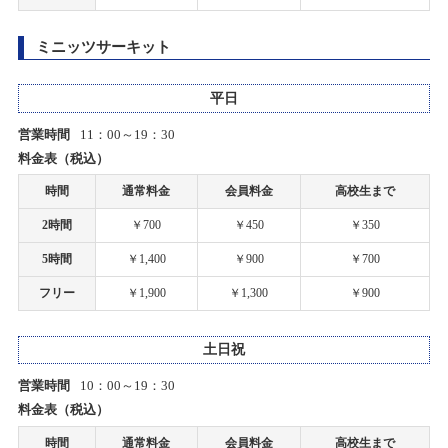
2025/11/30(日)
一部店舗 営業時間変更のお知らせ
カテゴリ：ラジコン
ミニッツサーキット
2021/01/08
【札幌店】プラモデルコンテスト2025開催！
一部店舗 営業時間変更のお知らせ
平日
2025/11/15(土)～2026/01/16(金)
カテゴリ：プラモデル
営業時間
11：00～19：30
2020/05/06
料金表（税込）
タムタム岐阜店の営業時間短縮とサーキット休止期間延長のお知らせ
【札幌店】RCボディ展示会開催！！
時間
通常料金
会員料金
高校生まで
2025/09/20(土)～2025/10/26(日)
2020/05/05
2時間
￥700
￥450
￥350
カテゴリ：ラジコン
筑紫野店の営業時間短縮とサーキット休止期間延長のお知らせ
5時間
￥1,400
￥900
￥700
【札幌店】2on2 サバゲーイベント開催！
2020/04/27
フリー
￥1,900
￥1,300
￥900
新型コロナウィルス感染症対策について
2025/07/06(日)
カテゴリ：ミリタリー
土日祝
2020/04/23
営業時間
10：00～19：30
【札幌店】オープン５周年祭開催！！
タム・タム上里店、サーキット営業休止のご案内
料金表（税込）
2025/06/14(土)～2025/06/15(日)
カテゴリ：その他
時間
通常料金
会員料金
高校生まで
2020/04/22