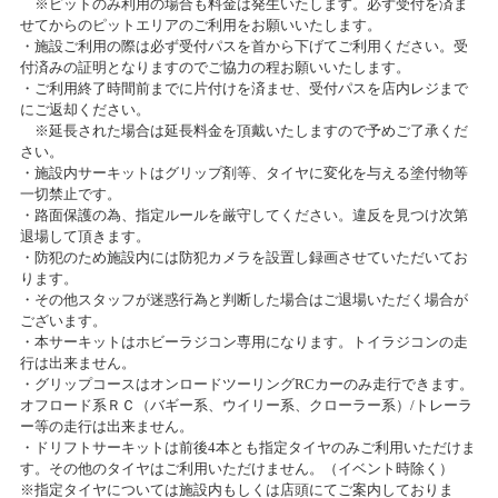
※ピットのみ利用の場合も料金は発生いたします。必ず受付を済ま
【札幌店】ガンプラ組立体験会を開催します！
2019/01/17
せてからのピットエリアのご利用をお願いいたします。
TVアニメ「ガーリー・エアフォース」特別企画『グリペン役・森嶋優
2024/06/30(日)
・施設ご利用の際は必ず受付パスを首から下げてご利用ください。受
花、プラモデル組み立て企画』！ 第4回
カテゴリ：プラモデル
付済みの証明となりますのでご協力の程お願いいたします。
・ご利用終了時間前までに片付けを済ませ、受付パスを店内レジまで
にご返却ください。
2019/01/14
【札幌店】4周年祭開催のお知らせ
※延長された場合は延長料金を頂戴いたしますので予めご了承くだ
TVアニメ「ガーリー・エアフォース」特別企画『グリペン役・森嶋優
さい。
2024/06/30(日)
花、プラモデル組み立て企画』！第3回
・施設内サーキットはグリップ剤等、タイヤに変化を与える塗付物等
カテゴリ：その他
一切禁止です。
・路面保護の為、指定ルールを厳守してください。違反を見つけ次第
2019/01/10
プラモデル展示会 「模型最前線2024 ～夏のキャラモデル～」
退場して頂きます。
TVアニメ「ガーリー・エアフォース」特別企画『グリペン役・森嶋優
・防犯のため施設内には防犯カメラを設置し録画させていただいてお
2024/05/27(月)～2024/07/21(日)
花、プラモデル組み立て企画』！第2回
ります。
カテゴリ：プラモデル
・その他スタッフが迷惑行為と判断した場合はご退場いただく場合が
ございます。
2018/12/28
・本サーキットはホビーラジコン専用になります。トイラジコンの走
お客様感謝祭2024春プレゼント当選発表のお知らせ
P-1 グランプリ 2018 本戦決勝結果
行は出来ません。
2024/05/25(土)
・グリップコースはオンロードツーリングRCカーのみ走行できます。
カテゴリ：キャンペーン
オフロード系ＲＣ（バギー系、ウイリー系、クローラー系）/トレーラ
2018/12/28
ー等の走行は出来ません。
TVアニメ「ガーリー・エアフォース」特別企画『グリペン役・森嶋優
・ドリフトサーキットは前後4本とも指定タイヤのみご利用いただけま
RDX MASTERS Rd.3タムタム札幌店で開催決定！
花、プラモデル組み立て企画』！
す。その他のタイヤはご利用いただけません。（イベント時除く）
※指定タイヤについては施設内もしくは店頭にてご案内しておりま
2024/05/19(日)～2024/05/19(日)