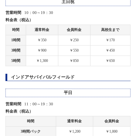
タムタム札幌店「模型最前線2025～春のスケールモデル～」開
2020/02/28
土日祝
催！
P-1 グランプリ 2019 決勝本戦 開催中止に関するご案内
営業時間
10：00～19：30
2025/04/01(火)～2025/07/13(日)
料金表（税込）
カテゴリ：プラモデル
2020/02/03
時間
通常料金
会員料金
高校生まで
ホビーショップタムタム札幌店開店のお知らせ
お客様感謝祭2025冬プレゼント当選発表のお知らせ
1時間
￥350
￥250
￥170
2025/03/08(土)
2019/12/03
3時間
￥900
￥550
￥450
カテゴリ：キャンペーン
上里店カーペットドリフトサーキットをノンジャンルサーキットへ移
5時間
￥1,300
￥850
￥650
行します。
タムタム札幌店お子様限定展示会「模型展示会」開催！
2019/11/21
インドアサバイバルフィールド
2025/02/03(月)～2025/06/01(日)
カテゴリ：プラモデル
アオシマ グラチャンシリーズ タムタム限定再生産商品のご案内
平日
お客様感謝祭2025冬開催のお知らせ
2019/11/20
営業時間
11：00～19：30
上里店サーキットお休みのお知らせ
2025/01/25(土)～2025/02/25(火)
料金表（税込）
カテゴリ：キャンペーン
時間
通常料金
会員料金
2019/10/11
台風19号の影響による臨時休業および営業時間変更のお知らせ
【札幌店】ミニ四駆計測会開催！
3時間パック
￥1,200
￥1,000