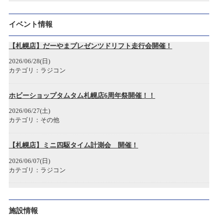
2023/04/28
広島アルパーク店 開店のお知らせ
イベント情報
2022/12/19
【札幌店】だーやまプレゼンツドリフト走行会開催！
神戸三宮店開店のお知らせ
2026/06/28(日)
カテゴリ：ラジコン
2022/12/05
年末年始各店舗営業時間のお知らせ
ホビーショップタムタム札幌店6周年祭開催！！
2026/06/27(土)
2022/11/22
カテゴリ：その他
タムタム1/2(ハーフ)岐阜マーサ21店 開店のお知らせ
【札幌店】ミニ四駆タイム計測会 開催！
2022/09/16
2026/06/07(日)
タムタム札幌店プラモデル展示会 「第4回 サツタム模型最前線」
カテゴリ：ラジコン
2022/08/29
創業50周年感謝祭Part2プレゼント当選者発表のお知らせ
お詫び
施設情報
2026/05/30(土)～2026/05/30(土)