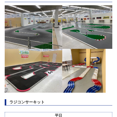
カテゴリ：キャンペーン
2022/07/04
クルクル秋葉原店 臨時休業のお知らせ
【RC】RC MASTERS 北海道大会 開催！
2026/05/10(日)
2022/06/17
カテゴリ：ラジコン
タムタム札幌店プラモデル展示会 「第3回 サツタム模型最前線Ver.境
界戦機」
ありがとう50周年 創業50周年感謝祭Part2開催のお知らせ
2026/04/25(土)～2026/05/25(月)
2022/06/17
カテゴリ：キャンペーン
「札幌店2周年祭～タムフェス2022～」開催
NEW模型最前線2026～春のスケールプラモデル～開催！！
2022/06/05
2026/04/07(火)～2026/05/17(日)
〈RC/イベント〉「T.D.R 2022 SAPPORO」開催のご案内
カテゴリ：プラモデル
2022/05/02
【札幌店】だーやまプレゼンツドリフト走行会
SPARK商品 価格改訂のお知らせ
ラジコンサーキット
2026/03/29(日)
カテゴリ：ラジコン
2022/04/14
平日