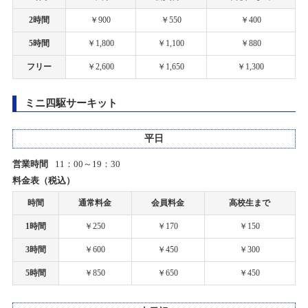
札幌店 グランドオープンのお知らせ
2時間
￥900
￥550
￥400
【札幌店】ミニ四駆タイム計測会開催！
5時間
￥1,800
￥1,100
￥880
2020/04/17
2025/06/08(日)
カテゴリ：ラジコン
上里店 臨時営業時間変更のお知らせ
フリー
￥2,600
￥1,650
￥1,300
お客様感謝祭2025春プレゼント当選発表のお知らせ
2020/04/07
ミニ四駆サーキット
一部店舗 営業時間変更のお知らせ
2025/05/31(土)
カテゴリ：キャンペーン
平日
2020/03/19
営業時間
11：00～19：30
【札幌店】だーやまプレゼンツドリフト走行会開催！
各種イベント開催中止に関するご案内
料金表（税込）
2025/05/18(日)
時間
通常料金
会員料金
高校生まで
カテゴリ：ラジコン
2020/03/09
ホビーショップタムタム札幌店 開店のご案内
1時間
￥250
￥170
￥150
お客様感謝祭2025春開催のお知らせ
3時間
￥600
￥450
￥300
2020/03/03
2025/04/26(土)～2025/05/20(火)
5時間
￥850
￥650
￥450
カテゴリ：キャンペーン
上里店 臨時営業時間変更のお知らせ