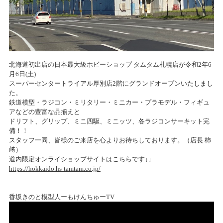
北海道初出店の日本最大級ホビーショップ タムタム札幌店が令和2年6
月6日(土)
スーパーセンタートライアル厚別店2階にグランドオープンいたしまし
た。
鉄道模型・ラジコン・ミリタリー・ミニカー・プラモデル・フィギュ
アなどの豊富な品揃えと
ドリフト、グリップ、ミニ四駆、ミニッツ、各ラジコンサーキット完
備！！
スタッフ一同、皆様のご来店を心よりお待ちしております。（店長 柿
﨑）
道内限定オンライショップサイトはこちらです↓↓
https://hokkaido.hs-tamtam.co.jp/
香坂きのと模型人ーもけんちゅーTV