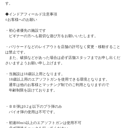
す。
カテゴリ：ラジコン
2018/12/10
サンシャインワーフ神戸店 グランドオープンのお知らせ
◆インドアフィールド注意事項
○お客様へのお願い
お客様感謝祭2024冬開催のお知らせ
2018/12/05
2024/05/07(火)～2024/05/20(月)
・初心者優先の施設です
カテゴリ：キャンペーン
ニコニコ感謝祭当選者様発表
ビギナーの方へも親切な遊び方をお願いいたします。
・バリケードなどのレイアウトを店舗の許可なく変更・移動すること
だーやまプレゼンツ「ドリフト走行会～AKIとLET’S TO RUN
2018/09/26
は禁止です。
～」
ホビーリサイクルショップ クルクルが タムタム秋葉原店内にオープ
また、破損などがあった場合は必ず店舗スタッフまでお申し出くだ
ンいたします
さいますようお願い申し上げます。
2024/04/28(日)～2024/04/28(日)
カテゴリ：ラジコン
・当施設は18歳以上用となります。
2018/04/21
18歳以上用のエアソフトガンを使用できる環境となります。
プラモデル展示会「模型最前線2024 ～春のスケールモデル～」
TamTam千葉店GWイベント開催！
通常は他のお客様とマッチング制でのご利用となりますので
年齢制限を設けております。
2024/04/01(月)～2024/05/19(日)
カテゴリ：プラモデル
2018/03/03
2018 IFMAR R/C Drift World Cup 最終予選開催！
・ＢＢ弾は0.2ｇ以下のプラ弾のみ
バイオ弾の使用は不可です。
お客様感謝祭2024冬プレゼント当選発表のお知らせ
2017/07/22
2024/03/02(土)
・初速80m/s以上のエアソフトガンは使用不可
カテゴリ：キャンペーン
タム・タム大宮店12周年祭開催