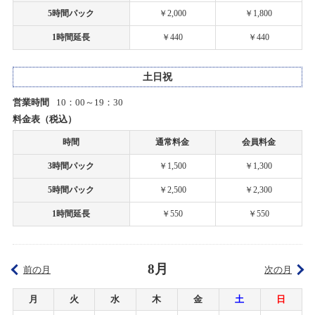
2024/11/24(日)
5時間パック
￥2,000
￥1,800
2019/06/20
カテゴリ：ラジコン
1時間延長
￥440
￥440
6月30日の上里店サーキットの営業
タムタム札幌店プラモデルコンテスト「模型最前線2024」開催！
2019/05/07
土日祝
2024/10/29(火)～2025/01/19(日)
タムタム白子店グランドOPENのお知らせ
カテゴリ：プラモデル
営業時間
10：00～19：30
料金表（税込）
2019/04/27
【札幌店】ミニ四駆計測会開催！
時間
通常料金
会員料金
タムタム白子店２階 一時閉店のお知らせ
2024/10/27(日)
3時間パック
￥1,500
￥1,300
カテゴリ：ラジコン
2019/04/27
5時間パック
￥2,500
￥2,300
タムタム白子店１階 一時閉店のお知らせ
お客様感謝祭2024夏プレゼント当選発表のお知らせ
1時間延長
￥550
￥550
2024/08/24(土)
2019/02/27
カテゴリ：キャンペーン
TVｱﾆﾒ「ガーリー・エアフォース」特別企画『グリペン役・森嶋優
8月
花、プラモデル組み立て企画』！第10回
前の月
次の月
【札幌店】ミニ四駆計測会開催！
2024/08/10(土)
月
火
水
木
金
土
日
2019/02/18
カテゴリ：ラジコン