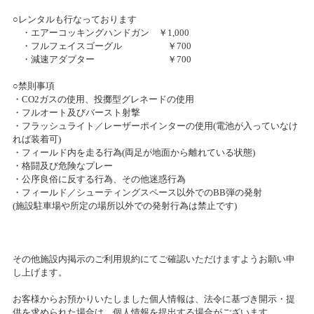
夏のニコニコ感謝祭 当選者発表！！
○レンタルも行なっております
4ｏｎ4ＢＡＴＴＬＥ～ＴａｍＴａｍステージ札幌～Vol.2
・エアーコッキングハンドガン ￥1,000
2023/12/10(日)～2023/12/10(日)
・フルフェイスゴーグル ￥700
カテゴリ：ミリタリー
・減速アダプター ￥700
○禁則事項
2023年末セール開催のお知らせ
・CO2ガスの使用、投擲型グレネードの使用
・フルオート及びバースト射撃
2023/11/23(木)～2023/12/31(日)
・フラッシュライト／レーザーポインターの使用(電池が入っていなけ
カテゴリ：セール
れば装着可)
・フィールド内を走る行為(両足が地面から離れている状態)
2対2ペアサバゲー大会「2on2BATTLE」～TamTamステージ札幌
・格闘及び危険なプレー
～Vol.1開催
・公序良俗に反する行為、その他迷惑行為
・フィールド／シューティングスペース以外でのBB弾の発射
2023/11/04(土)～2023/11/04(土)
(施設駐車場や所定の場所以外での発射行為は禁止です)
カテゴリ：ミリタリー
タムタム札幌店プラモデルコンテスト「模型最前線2023」開催！
その他施設内掲示のご利用規約にてご確認いただけますようお願い申
2023/11/03(金)～2024/01/21(日)
し上げます。
カテゴリ：プラモデル
お客様からお預かりいたしました個人情報は、法令に基づき開示・提
供を求められた場合は、個人情報を提出する場合がございます。