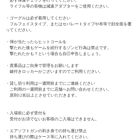
必ず弾速チェックを行ってください。
ライフル等の長物は減速アダプターをご使用ください。
2017/07/06
3ｏｎ3ＢＡＴＴＬＥ～ＴａｍＴａｍステージ札幌～Vol.3
・ゴーグルは必ず着用してください
Tam・Ｔａｍ千葉店３周年記念祭！
フルフェイスタイプ、またはセパレートタイプや布等で顔全面を覆
2024/02/26(月)～2024/02/26(月)
ってください。
カテゴリ：ミリタリー
2017/01/10
・弾が当たったらヒットコールを
宝くじチャンス 当選番号発表
タムタム札幌店ジオラマ展示会「これこそ模型の醍醐味っし
撃たれた後もゲームを続行するゾンビ行為は禁止です。
ょ!!」開催！
撃たれたかも？という場合も自己申告しましょう。
2024/02/05(月)～2024/03/31(日)
2016/11/28
・貴重品はご自身で管理をお願いします
カテゴリ：鉄道模型
ニコニコ感謝祭当選者様発表
鍵付きロッカーがございますのでご利用ください。
・貸し切り利用は一週間前までにご連絡ください
お客様感謝祭2024冬開催のお知らせ
2015/12/01
ご利用の一週間前までに店舗へお問い合わせください。
『秋のニコニコ感謝祭』プレゼント当選者発表
2024/01/27(土)～2024/02/26(月)
原則12名以上とさせていただきます。
カテゴリ：キャンペーン
2015/10/20
・入場前に必ず受付を
2024 新春セール開催のお知らせ
秋のニコニコ感謝祭開催のお知らせ
受付がお済でないお客様のご入場はできません。
2024/01/01(月)～2024/01/08(月)
・エアソフトガンの剥き身での持ち運び禁止
カテゴリ：セール
2015/08/28
持ち運びの際はケース等に入れてください。