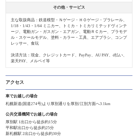
その他・サービス
主な取扱商品：鉄道模型・Ｎゲージ・ＨＯゲージ・プラレール、
1/18・1/43・1/64 ミニカー、トミカ・トミカリミテッドヴィンテ
ージ、電動ガン・ガスガン・エアガン、電動ＲＣカー、プラモデ
ル・スケールモデル、塗料・カラー・工具、エアブラシ、コンプ
レッサー、食玩
決済方法：現金、クレジットカード、PayPay、AU PAY、d払い、
楽天PAY、メルペイ等
アクセス
車でお越しの場合
札幌新道(国道274号)より厚別通りを厚別/江別方面へ3.1km
公共交通機関でお越しの場合
厚別駅 1出口から徒歩約15分
平和駅出口から徒歩約25分
新札幌駅 2出口から徒歩約30分