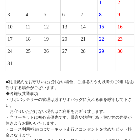
1
2
TVアニメ「ガーリー・エアフォース」特別企画『グリペン役・森嶋優
花、プラモデル組み立て企画』！第9回
3
4
5
6
7
8
9
お客様感謝祭2024夏開催のお知らせ
2024/08/10(土)～2024/08/20(火)
2019/02/11
10
11
12
13
14
15
16
カテゴリ：キャンペーン
TVアニメ「ガーリー・エアフォース」特別企画『グリペン役・森嶋優
17
18
19
20
21
22
23
花、プラモデル組み立て企画』！第8回
2024サマーセール開催のお知らせ
24
25
26
27
28
29
30
2019/02/04
2024/08/10(土)～2024/08/18(日)
カテゴリ：セール
TVアニメ「ガーリー・エアフォース」特別企画『グリペン役・森嶋優
31
花、プラモデル組み立て企画』！第7回
【札幌店】RCボディ展示会を開催します！
■利用規約をお守りいただけない場合、ご退場のうえ以降のご利用をお
2019/01/31
断りする場合がございます。
2024/07/29(月)～2024/10/06(日)
TVアニメ「ガーリー・エアフォース」特別企画『グリペン役・森嶋優
◆各施設共通事項
カテゴリ：ラジコン
花、プラモデル組み立て企画』！第6回
・リポバッテリーの管理は必ずリポバッグに入れる事を厳守して下さ
い。
【札幌店】ミニ四駆計測会開催します！
お守りいただけない場合はご利用をお断り致します。
2019/01/22
・当サーキットは初心者優先です。暴言や妨害行為・遊び方の強要が
2024/06/30(日)
TVアニメ「ガーリー・エアフォース」特別企画『グリペン役・森嶋優
無きようお願いいたします。
カテゴリ：ラジコン
花、プラモデル組み立て企画』！ 第5回
・コース利用料金にはサーキット走行とコンセントを含めたピット料
金となります。