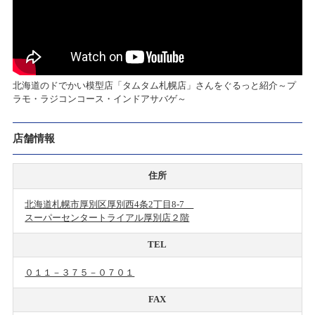
北海道のドでかい模型店「タムタム札幌店」さんをぐるっと紹介～プ
ラモ・ラジコンコース・インドアサバゲ～
店舗情報
住所
北海道札幌市厚別区厚別西4条2丁目8-7
スーパーセンタートライアル厚別店２階
TEL
０１１－３７５－０７０１
FAX