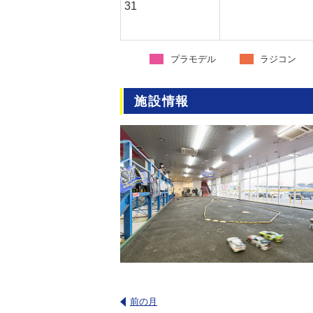
31
プラモデル
ラジコン
施設情報
前の月