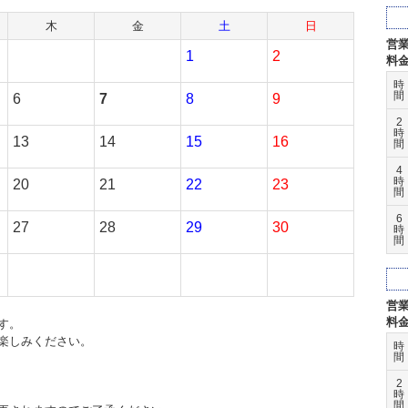
木
金
土
日
営
1
2
料
時
間
6
7
8
9
2
時
13
14
15
16
間
4
時
20
21
22
23
間
6
27
28
29
30
時
間
営
料
す。
楽しみください。
時
間
2
時
間