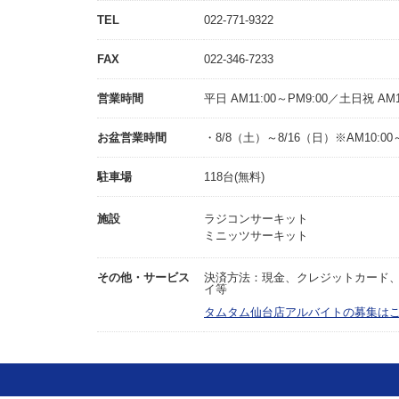
TEL
022-771-9322
FAX
022-346-7233
営業時間
平日 AM11:00～PM9:00／土日祝 AM1
お盆営業時間
・8/8（土）～8/16（日）※AM10:00～
駐車場
118台(無料)
施設
ラジコンサーキット
ミニッツサーキット
その他・サービス
決済方法：現金、クレジットカード、Pa
イ等
タムタム仙台店アルバイトの募集は