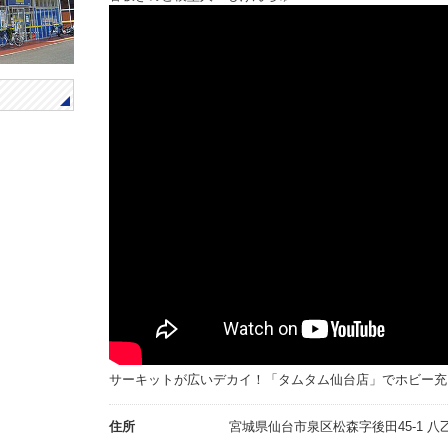
サーキットが広いデカイ！「タムタム仙台店」でホビー充
住所
宮城県仙台市泉区松森字後田45-1 八