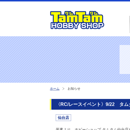
ホーム
お知らせ
〈RC/レースイベント〉9/22 タ
仙台店
平素より、ホビーショップ タムタム仙台店