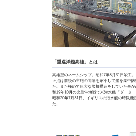
「重巡洋艦高雄」とは
高雄型のネームシップ。昭和7年5月31日竣工
正点は前後の主砲の間隔を縮小して艦を集中防
た。また極めて巨大な艦橋構造をしていた事が
和19年10月の比島沖海戦で米潜水艦「ダータ
昭和20年7月31日、イギリスの潜水艇の時限
た。