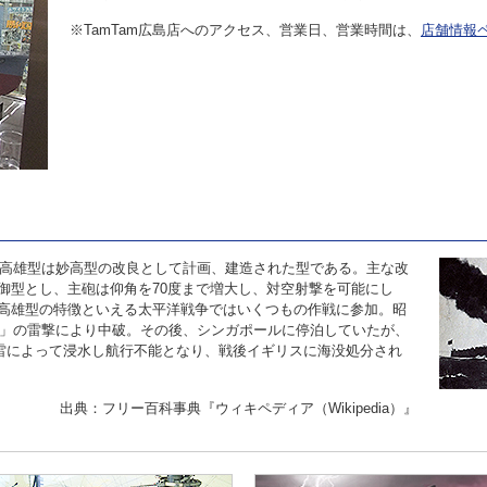
※TamTam広島店へのアクセス、営業日、営業時間は、
店舗情報
。高雄型は妙高型の改良として計画、建造された型である。主な改
御型とし、主砲は仰角を70度まで増大し、対空射撃を可能にし
高雄型の特徴といえる太平洋戦争ではいくつもの作戦に参加。昭
ー」の雷撃により中破。その後、シンガポールに停泊していたが、
機雷によって浸水し航行不能となり、戦後イギリスに海没処分され
出典：フリー百科事典『ウィキペディア（Wikipedia）』