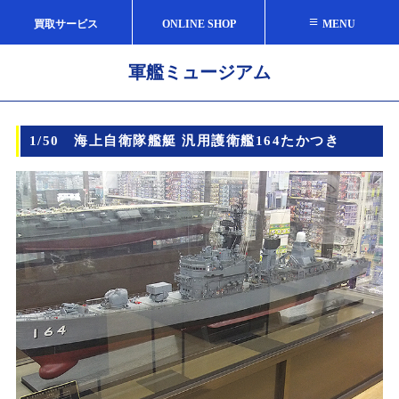
≡
買取サービス
ONLINE SHOP
MENU
軍艦ミュージアム
1/50 海上自衛隊艦艇 汎用護衛艦164たかつき