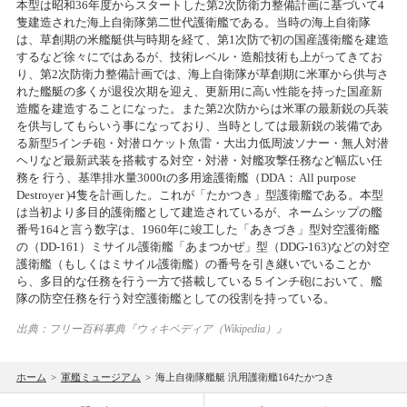
本型は昭和36年度からスタートした第2次防衛力整備計画に基づいて4
隻建造された海上自衛隊第二世代護衛艦である。当時の海上自衛隊
は、草創期の米艦艇供与時期を経て、第1次防で初の国産護衛艦を建造
するなど徐々にではあるが、技術レベル・造船技術も上がってきてお
り、第2次防衛力整備計画では、海上自衛隊が草創期に米軍から供与さ
れた艦艇の多くが退役次期を迎え、更新用に高い性能を持った国産新
造艦を建造することになった。また第2次防からは米軍の最新鋭の兵装
を供与してもらいう事になっており、当時としては最新鋭の装備であ
る新型5インチ砲・対潜ロケット魚雷・大出力低周波ソナー・無人対潜
ヘリなど最新武装を搭載する対空・対潜・対艦攻撃任務など幅広い任
務を 行う、基準排水量3000tの多用途護衛艦（DDA： All purpose
Destroyer )4隻を計画した。これが「たかつき」型護衛艦である。本型
は当初より多目的護衛艦として建造されているが、ネームシップの艦
番号164と言う数字は、1960年に竣工した「あきづき」型対空護衛艦
の（DD-161）ミサイル護衛艦「あまつかぜ」型（DDG-163)などの対空
護衛艦（もしくはミサイル護衛艦）の番号を引き継いでいることか
ら、多目的な任務を行う一方で搭載している５インチ砲において、艦
隊の防空任務を行う対空護衛艦としての役割を持っている。
出典：フリー百科事典『ウィキペディア（Wikipedia）』
ホーム
>
軍艦ミュージアム
>
海上自衛隊艦艇 汎用護衛艦164たかつき