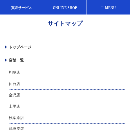
≡
買取サービス
ONLINE SHOP
MENU
サイトマップ
トップページ
店舗一覧
札幌店
仙台店
金沢店
上里店
秋葉原店
相模原店