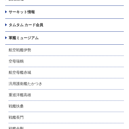
サーキット情報
タムタム カード会員
軍艦ミュージアム
航空戦艦伊勢
空母瑞鶴
航空母艦赤城
汎用護衛艦たかつき
重巡洋艦高雄
戦艦扶桑
戦艦長門
戦艦金剛